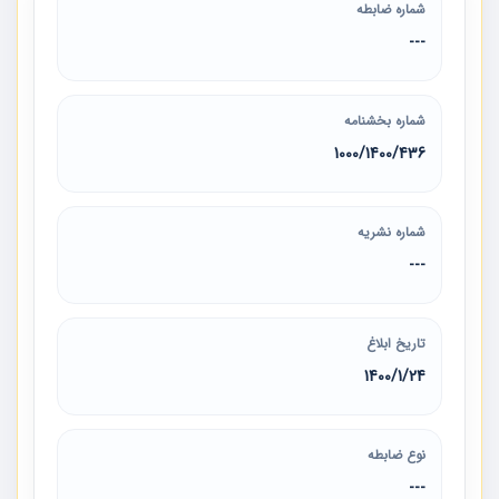
شماره ضابطه
---
شماره بخشنامه
1000/1400/436
شماره نشریه
---
تاریخ ابلاغ
1400/1/24
نوع ضابطه
---