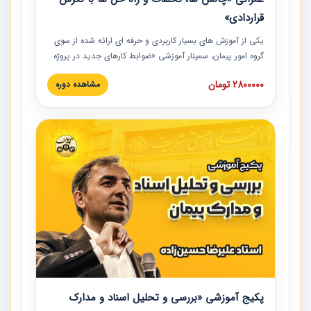
قراردادی»
یکی از آموزش‏‏‏‏‏‏ های بسیار کاربردی و حرفه‏ ای ارائه شده از سوی
گروه امور پیمان، سمینار آموزشی «ضوابط کارهای جدید در پروژه
های عمرانی» چالش ها، تخلفات و راه حل ها با نگرش قراردادی
2800000 تومان
مشاهده دوره
است که در محل سندیکای شرکت های ساختمانی کشور ارائه شد.
در این آموزش نکات کلیدی مربوط به کارهای جدید در اسناد و
مدارک پیمان به همراه تجربیات عملی ارائه شده است.
پکیج آموزشی «بررسی و تحلیل اسناد و مدارک