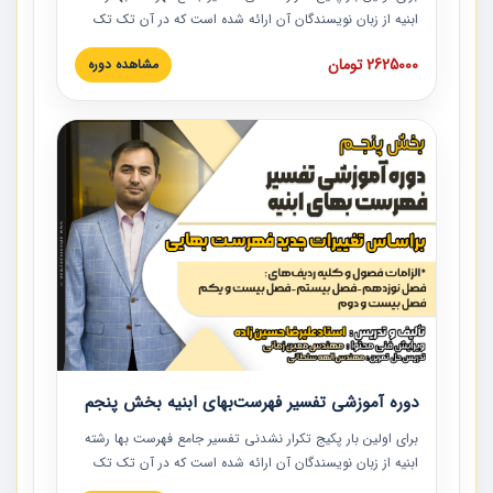
ابنیه از زبان نویسندگان آن ارائه شده است که در آن تک تک
ردیف ها و مطالب فهرست بها تفسیر و ارائه شده است. این
2625000 تومان
مشاهده دوره
دوره به صورت کامل تصویری بوده و به همراه تصاویر عملیات
اجرایی مرتبط با ردیف های فهرست بها ارائه شده است. این
دوره با کلام مهندس علیرضاحسین‌زاده مدیر پروژه مهندسی
مشاور در امر بازنگری فهرست بها رشته ابنیه ارائه شده و به تمام
همکارانی که در حوزه صنعت ساخت در حال فعالیت هستند حتما
توصیه می کنیم از مطالب این دوره استفاده نمایند.
دوره آموزشی تفسیر فهرست‌بهای ابنیه بخش پنجم
برای اولین بار پکیج تکرار نشدنی تفسیر جامع فهرست بها رشته
ابنیه از زبان نویسندگان آن ارائه شده است که در آن تک تک
ردیف ها و مطالب فهرست بها تفسیر و ارائه شده است. این