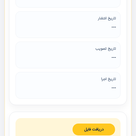
تاریخ انتشار
---
تاریخ تصویب
---
تاریخ اجرا
---
دریافت فایل