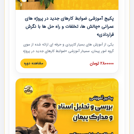
پکیج آموزشی ضوابط کارهای جدید در پروژه های
عمرانی «چالش ها، تخلفات و راه حل ها با نگرش
قراردادی»
یکی از آموزش‏‏‏‏‏‏ های بسیار کاربردی و حرفه‏ ای ارائه شده از سوی
گروه امور پیمان، سمینار آموزشی «ضوابط کارهای جدید در پروژه
های عمرانی» چالش ها، تخلفات و راه حل ها با نگرش قراردادی
2800000 تومان
مشاهده دوره
است که در محل سندیکای شرکت های ساختمانی کشور ارائه شد.
در این آموزش نکات کلیدی مربوط به کارهای جدید در اسناد و
مدارک پیمان به همراه تجربیات عملی ارائه شده است.