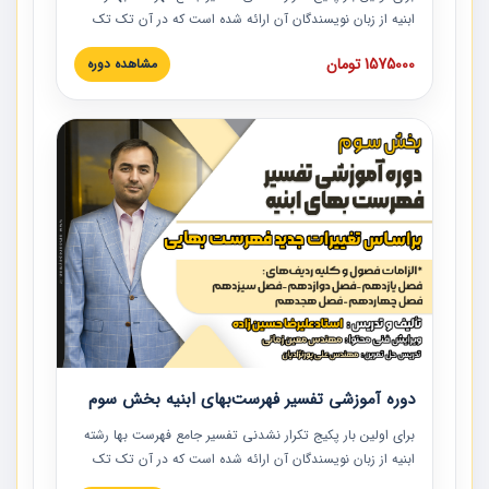
ابنیه از زبان نویسندگان آن ارائه شده است که در آن تک تک
ردیف ها و مطالب فهرست بها تفسیر و ارائه شده است. این
1575000 تومان
مشاهده دوره
دوره به صورت کامل تصویری بوده و به همراه تصاویر عملیات
اجرایی مرتبط با ردیف های فهرست بها ارائه شده است. این
دوره با کلام مهندس علیرضاحسین‌زاده مدیر پروژه مهندسی
مشاور در امر بازنگری فهرست بها رشته ابنیه ارائه شده و به تمام
همکارانی که در حوزه صنعت ساخت در حال فعالیت هستند حتما
توصیه می کنیم از مطالب این دوره استفاده نمایند.
دوره آموزشی تفسیر فهرست‌بهای ابنیه بخش سوم
برای اولین بار پکیج تکرار نشدنی تفسیر جامع فهرست بها رشته
ابنیه از زبان نویسندگان آن ارائه شده است که در آن تک تک
ردیف ها و مطالب فهرست بها تفسیر و ارائه شده است. این