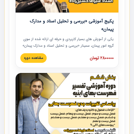
پکیج آموزشی «بررسی و تحلیل اسناد و مدارک
پیمان»
یکی از آموزش‏‏‏‏‏‏ های بسیار کاربردی و حرفه‏ ای ارائه شده از سوی
گروه امور پیمان، سمینار «بررسی و تحلیل اسناد و مدارک پیمان»
است که در دانشگاه صنعتی شریف ارائه شد. در این آموزش
2800000 تومان
مشاهده دوره
نکات کلیدی مربوط به اسناد و مدارک پیمان، اولویت بندی اسناد
و مدارک پیمان، بایدها و نبایدهای مربوط به اسناد و مدارک
پیمان به همراه تجربیات عملی در این خصوص ارائه شده است.