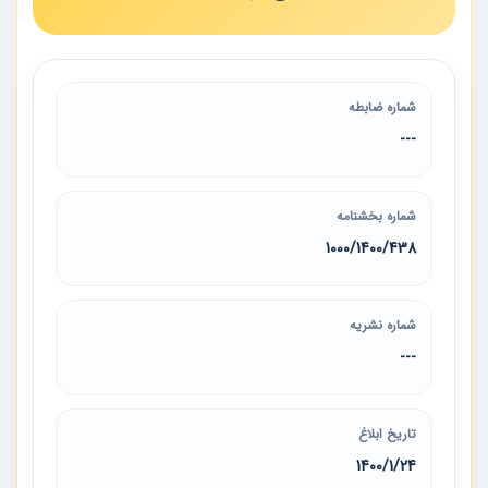
شماره ضابطه
---
شماره بخشنامه
1000/1400/438
شماره نشریه
---
تاریخ ابلاغ
1400/1/24