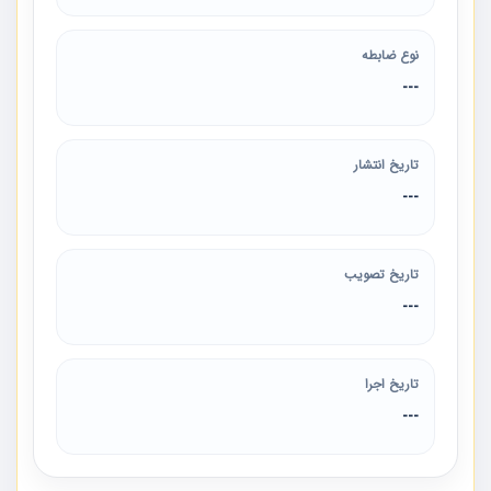
نوع ضابطه
---
تاریخ انتشار
---
تاریخ تصویب
---
تاریخ اجرا
---