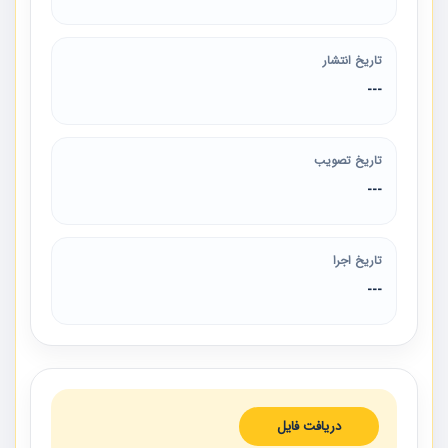
تاریخ انتشار
---
تاریخ تصویب
---
تاریخ اجرا
---
دریافت فایل