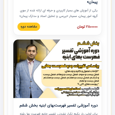
پیمان»
یکی از آموزش‏‏‏‏‏‏ های بسیار کاربردی و حرفه‏ ای ارائه شده از سوی
گروه امور پیمان، سمینار «بررسی و تحلیل اسناد و مدارک پیمان»
است که در دانشگاه صنعتی شریف ارائه شد. در این آموزش
2800000 تومان
مشاهده دوره
نکات کلیدی مربوط به اسناد و مدارک پیمان، اولویت بندی اسناد
و مدارک پیمان، بایدها و نبایدهای مربوط به اسناد و مدارک
پیمان به همراه تجربیات عملی در این خصوص ارائه شده است.
دوره آموزشی تفسیر فهرست‌بهای ابنیه بخش ششم
برای اولین بار پکیج تکرار نشدنی تفسیر جامع فهرست بها رشته