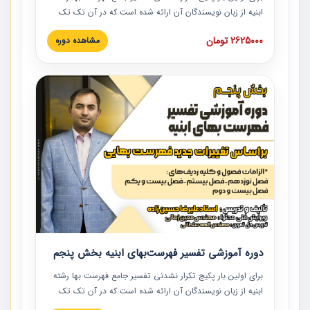
ابنیه از زبان نویسندگان آن ارائه شده است که در آن تک تک
ردیف ها و مطالب فهرست بها تفسیر و ارائه شده است. این
2625000 تومان
مشاهده دوره
دوره به صورت کامل تصویری بوده و به همراه تصاویر عملیات
اجرایی مرتبط با ردیف های فهرست بها ارائه شده است. این
دوره با کلام مهندس علیرضاحسین‌زاده مدیر پروژه مهندسی
مشاور در امر بازنگری فهرست بها رشته ابنیه ارائه شده و به تمام
همکارانی که در حوزه صنعت ساخت در حال فعالیت هستند حتما
توصیه می کنیم از مطالب این دوره استفاده نمایند.
دوره آموزشی تفسیر فهرست‌بهای ابنیه بخش پنجم
برای اولین بار پکیج تکرار نشدنی تفسیر جامع فهرست بها رشته
ابنیه از زبان نویسندگان آن ارائه شده است که در آن تک تک
ردیف ها و مطالب فهرست بها تفسیر و ارائه شده است. این