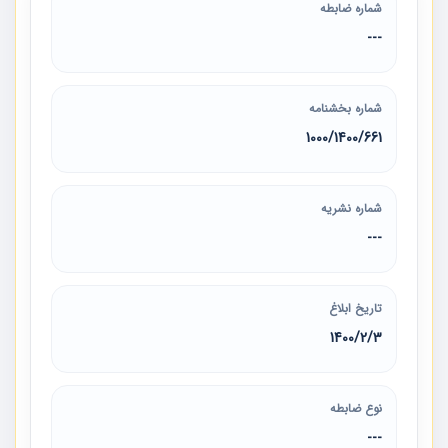
شماره ضابطه
---
شماره بخشنامه
1000/1400/661
شماره نشریه
---
تاریخ ابلاغ
1400/2/3
نوع ضابطه
---