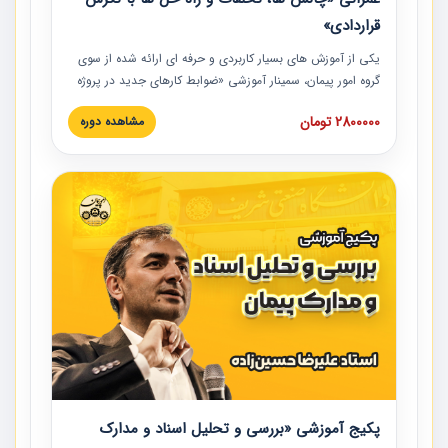
قراردادی»
یکی از آموزش‏‏‏‏‏‏ های بسیار کاربردی و حرفه‏ ای ارائه شده از سوی
گروه امور پیمان، سمینار آموزشی «ضوابط کارهای جدید در پروژه
های عمرانی» چالش ها، تخلفات و راه حل ها با نگرش قراردادی
2800000 تومان
مشاهده دوره
است که در محل سندیکای شرکت های ساختمانی کشور ارائه شد.
در این آموزش نکات کلیدی مربوط به کارهای جدید در اسناد و
مدارک پیمان به همراه تجربیات عملی ارائه شده است.
پکیج آموزشی «بررسی و تحلیل اسناد و مدارک