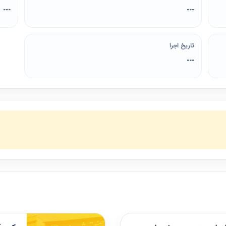
---
---
تاریخ اجرا
---