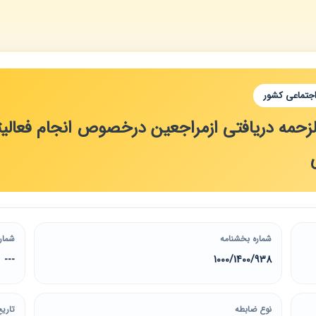
اجتماعی کشور
زحمه دریافتی ازمراجعین درخصوص انجام فعالیته
شماره بخشنامه
شمار
---
1000/1400/938
نوع ضابطه
تاریخ