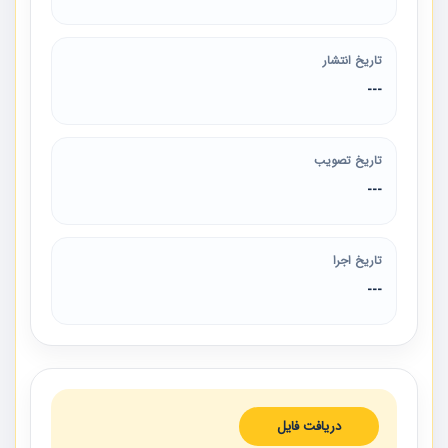
تاریخ انتشار
---
تاریخ تصویب
---
تاریخ اجرا
---
دریافت فایل