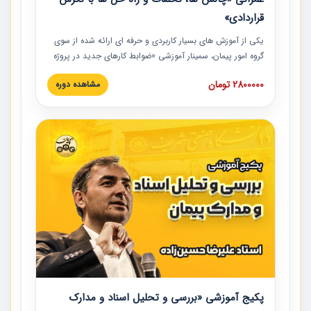
قراردادی»
یکی از آموزش‏‏‏‏‏‏ های بسیار کاربردی و حرفه‏ ای ارائه شده از سوی
گروه امور پیمان، سمینار آموزشی «ضوابط کارهای جدید در پروژه
های عمرانی» چالش ها، تخلفات و راه حل ها با نگرش قراردادی
2800000 تومان
مشاهده دوره
است که در محل سندیکای شرکت های ساختمانی کشور ارائه شد.
در این آموزش نکات کلیدی مربوط به کارهای جدید در اسناد و
مدارک پیمان به همراه تجربیات عملی ارائه شده است.
پکیج آموزشی «بررسی و تحلیل اسناد و مدارک