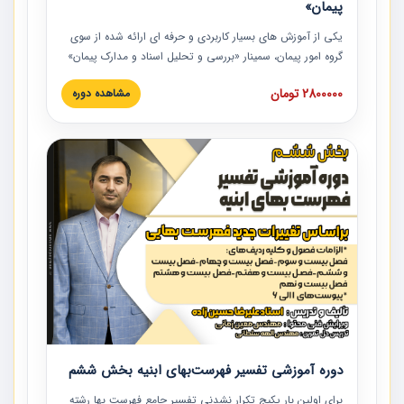
پیمان»
یکی از آموزش‏‏‏‏‏‏ های بسیار کاربردی و حرفه‏ ای ارائه شده از سوی
گروه امور پیمان، سمینار «بررسی و تحلیل اسناد و مدارک پیمان»
است که در دانشگاه صنعتی شریف ارائه شد. در این آموزش
2800000 تومان
مشاهده دوره
نکات کلیدی مربوط به اسناد و مدارک پیمان، اولویت بندی اسناد
و مدارک پیمان، بایدها و نبایدهای مربوط به اسناد و مدارک
پیمان به همراه تجربیات عملی در این خصوص ارائه شده است.
دوره آموزشی تفسیر فهرست‌بهای ابنیه بخش ششم
برای اولین بار پکیج تکرار نشدنی تفسیر جامع فهرست بها رشته