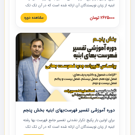
ابنیه از زبان نویسندگان آن ارائه شده است که در آن تک تک
ردیف ها و مطالب فهرست بها تفسیر و ارائه شده است. این
2625000 تومان
مشاهده دوره
دوره به صورت کامل تصویری بوده و به همراه تصاویر عملیات
اجرایی مرتبط با ردیف های فهرست بها ارائه شده است. این
دوره با کلام مهندس علیرضاحسین‌زاده مدیر پروژه مهندسی
مشاور در امر بازنگری فهرست بها رشته ابنیه ارائه شده و به تمام
همکارانی که در حوزه صنعت ساخت در حال فعالیت هستند حتما
توصیه می کنیم از مطالب این دوره استفاده نمایند.
دوره آموزشی تفسیر فهرست‌بهای ابنیه بخش پنجم
برای اولین بار پکیج تکرار نشدنی تفسیر جامع فهرست بها رشته
ابنیه از زبان نویسندگان آن ارائه شده است که در آن تک تک
ردیف ها و مطالب فهرست بها تفسیر و ارائه شده است. این