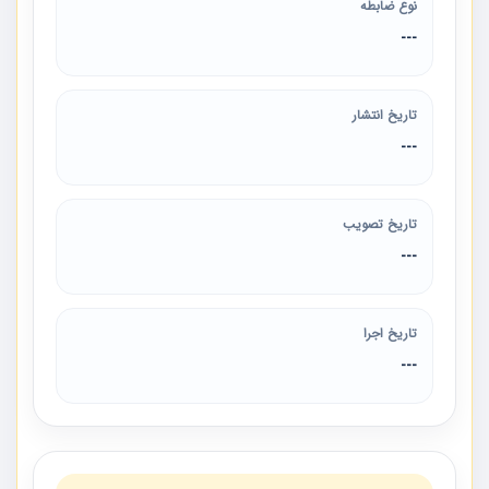
نوع ضابطه
---
تاریخ انتشار
---
تاریخ تصویب
---
تاریخ اجرا
---