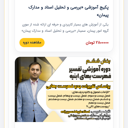
پکیج آموزشی «بررسی و تحلیل اسناد و مدارک
پیمان»
یکی از آموزش‏‏‏‏‏‏ های بسیار کاربردی و حرفه‏ ای ارائه شده از سوی
گروه امور پیمان، سمینار «بررسی و تحلیل اسناد و مدارک پیمان»
است که در دانشگاه صنعتی شریف ارائه شد. در این آموزش
2800000 تومان
مشاهده دوره
نکات کلیدی مربوط به اسناد و مدارک پیمان، اولویت بندی اسناد
و مدارک پیمان، بایدها و نبایدهای مربوط به اسناد و مدارک
پیمان به همراه تجربیات عملی در این خصوص ارائه شده است.