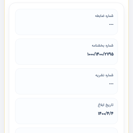
شماره ضابطه
---
شماره بخشنامه
1000/1400/2795
شماره نشریه
---
تاریخ ابلاغ
1400/4/4