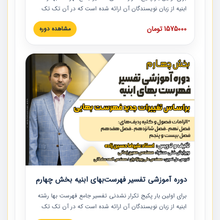
ابنیه از زبان نویسندگان آن ارائه شده است که در آن تک تک
ردیف ها و مطالب فهرست بها تفسیر و ارائه شده است. این
1575000 تومان
مشاهده دوره
دوره به صورت کامل تصویری بوده و به همراه تصاویر عملیات
اجرایی مرتبط با ردیف های فهرست بها ارائه شده است. این
دوره با کلام مهندس علیرضاحسین‌زاده مدیر پروژه مهندسی
مشاور در امر بازنگری فهرست بها رشته ابنیه ارائه شده و به تمام
همکارانی که در حوزه صنعت ساخت در حال فعالیت هستند حتما
توصیه می کنیم از مطالب این دوره استفاده نمایند.
دوره آموزشی تفسیر فهرست‌بهای ابنیه بخش چهارم
برای اولین بار پکیج تکرار نشدنی تفسیر جامع فهرست بها رشته
ابنیه از زبان نویسندگان آن ارائه شده است که در آن تک تک
ردیف ها و مطالب فهرست بها تفسیر و ارائه شده است. این