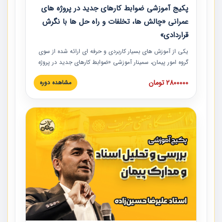
پکیج آموزشی ضوابط کارهای جدید در پروژه های
عمرانی «چالش ها، تخلفات و راه حل ها با نگرش
قراردادی»
یکی از آموزش‏‏‏‏‏‏ های بسیار کاربردی و حرفه‏ ای ارائه شده از سوی
گروه امور پیمان، سمینار آموزشی «ضوابط کارهای جدید در پروژه
های عمرانی» چالش ها، تخلفات و راه حل ها با نگرش قراردادی
2800000 تومان
مشاهده دوره
است که در محل سندیکای شرکت های ساختمانی کشور ارائه شد.
در این آموزش نکات کلیدی مربوط به کارهای جدید در اسناد و
مدارک پیمان به همراه تجربیات عملی ارائه شده است.