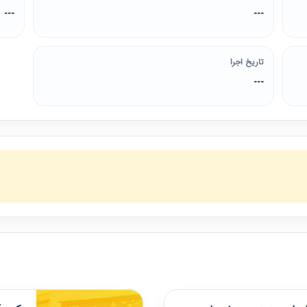
---
---
تاریخ اجرا
---