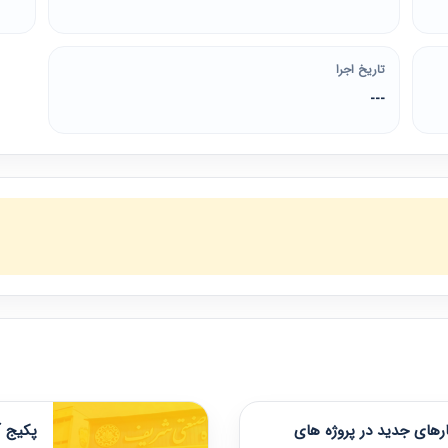
تاریخ اجرا
---
های جدید در پروژه های
پکیج آ