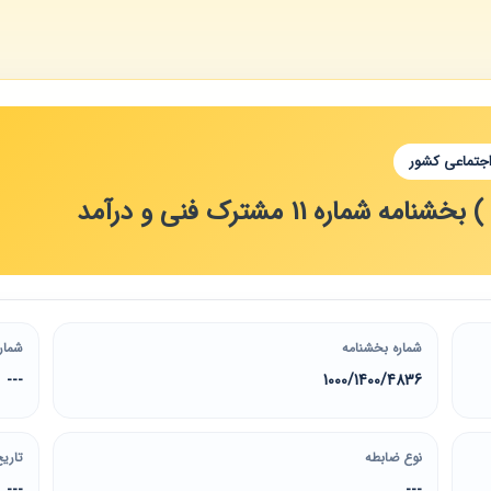
اجتماعی کشور
شماره بخشنامه
شمار
---
1000/1400/4836
نوع ضابطه
تاریخ
---
---