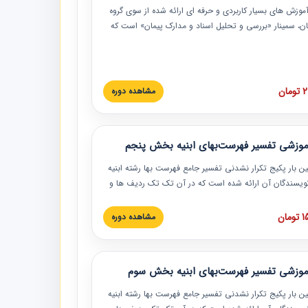
موزش‏‏‏‏‏‏ های بسیار کاربردی و حرفه‏ ای ارائه شده از سوی گروه
مان، سمینار «بررسی و تحلیل اسناد و مدارک پیمان» است که
گاه صنعتی شریف ارائه شد. در این آموزش نکات کلیدی
 اسناد و مدارک پیمان، اولویت بندی اسناد و مدارک پیمان،
 نبایدهای مربوط به اسناد و مدارک پیمان به همراه تجربیات
 این خصوص ارائه شده است.
ان
مشاهده دوره
موزشی تفسیر فهرست‌بهای ابنیه بخش پنجم
ین بار پکیج تکرار نشدنی تفسیر جامع فهرست بها رشته ابنیه
 نویسندگان آن ارائه شده است که در آن تک تک ردیف ها و
هرست بها تفسیر و ارائه شده است. این دوره به صورت کامل
بوده و به همراه تصاویر عملیات اجرایی مرتبط با ردیف های
ان
مشاهده دوره
ها ارائه شده است. این دوره با کلام مهندس
سین‌زاده مدیر پروژه مهندسی مشاور در امر بازنگری فهرست
 ابنیه ارائه شده و به تمام همکارانی که در حوزه صنعت
موزشی تفسیر فهرست‌بهای ابنیه بخش سوم
 حال فعالیت هستند حتما توصیه می کنیم از مطالب این
فاده نمایند.
ین بار پکیج تکرار نشدنی تفسیر جامع فهرست بها رشته ابنیه