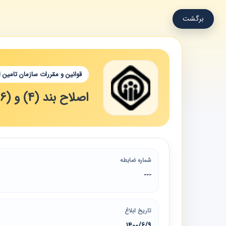
برگشت
قوانین و مقررات سازمان تامین 
اصلاح بند (4) و (6 ) بخشنامه شماره 11 مشترک فنی و درآمد
شماره ضابطه
---
تاریخ ابلاغ
1400/6/9