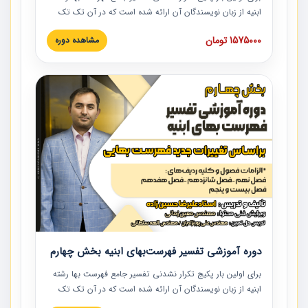
ابنیه از زبان نویسندگان آن ارائه شده است که در آن تک تک
ردیف ها و مطالب فهرست بها تفسیر و ارائه شده است. این
1575000 تومان
مشاهده دوره
دوره به صورت کامل تصویری بوده و به همراه تصاویر عملیات
اجرایی مرتبط با ردیف های فهرست بها ارائه شده است. این
دوره با کلام مهندس علیرضاحسین‌زاده مدیر پروژه مهندسی
مشاور در امر بازنگری فهرست بها رشته ابنیه ارائه شده و به تمام
همکارانی که در حوزه صنعت ساخت در حال فعالیت هستند حتما
توصیه می کنیم از مطالب این دوره استفاده نمایند.
دوره آموزشی تفسیر فهرست‌بهای ابنیه بخش چهارم
برای اولین بار پکیج تکرار نشدنی تفسیر جامع فهرست بها رشته
ابنیه از زبان نویسندگان آن ارائه شده است که در آن تک تک
ردیف ها و مطالب فهرست بها تفسیر و ارائه شده است. این