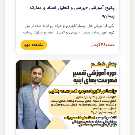
پکیج آموزشی «بررسی و تحلیل اسناد و مدارک
پیمان»
یکی از آموزش‏‏‏‏‏‏ های بسیار کاربردی و حرفه‏ ای ارائه شده از سوی
گروه امور پیمان، سمینار «بررسی و تحلیل اسناد و مدارک پیمان»
است که در دانشگاه صنعتی شریف ارائه شد. در این آموزش
2800000 تومان
مشاهده دوره
نکات کلیدی مربوط به اسناد و مدارک پیمان، اولویت بندی اسناد
و مدارک پیمان، بایدها و نبایدهای مربوط به اسناد و مدارک
پیمان به همراه تجربیات عملی در این خصوص ارائه شده است.