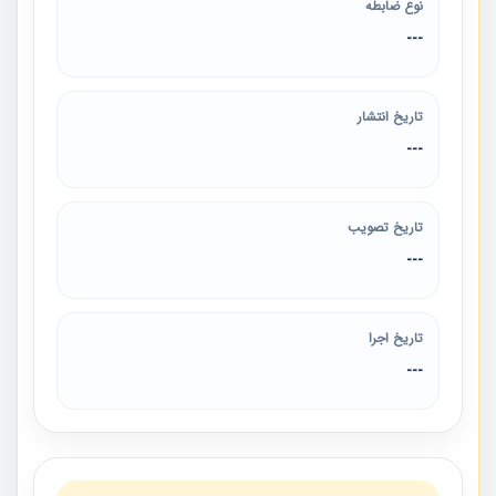
نوع ضابطه
---
تاریخ انتشار
---
تاریخ تصویب
---
تاریخ اجرا
---