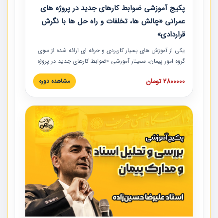
پکیج آموزشی ضوابط کارهای جدید در پروژه های
عمرانی «چالش ها، تخلفات و راه حل ها با نگرش
قراردادی»
یکی از آموزش‏‏‏‏‏‏ های بسیار کاربردی و حرفه‏ ای ارائه شده از سوی
گروه امور پیمان، سمینار آموزشی «ضوابط کارهای جدید در پروژه
های عمرانی» چالش ها، تخلفات و راه حل ها با نگرش قراردادی
2800000 تومان
مشاهده دوره
است که در محل سندیکای شرکت های ساختمانی کشور ارائه شد.
در این آموزش نکات کلیدی مربوط به کارهای جدید در اسناد و
مدارک پیمان به همراه تجربیات عملی ارائه شده است.