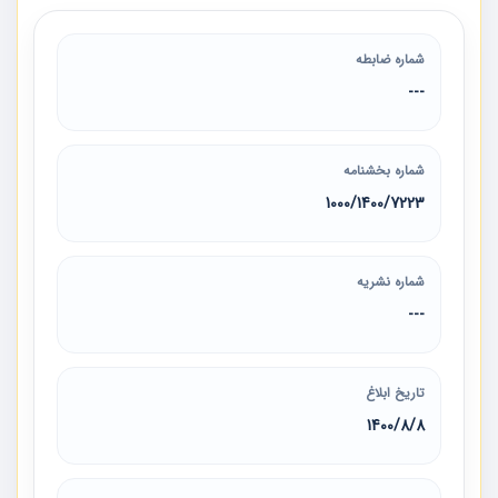
شماره ضابطه
---
شماره بخشنامه
1000/1400/7223
شماره نشریه
---
تاریخ ابلاغ
1400/8/8