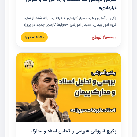
قراردادی»
یکی از آموزش‏‏‏‏‏‏ های بسیار کاربردی و حرفه‏ ای ارائه شده از سوی
گروه امور پیمان، سمینار آموزشی «ضوابط کارهای جدید در پروژه
های عمرانی» چالش ها، تخلفات و راه حل ها با نگرش قراردادی
2800000 تومان
مشاهده دوره
است که در محل سندیکای شرکت های ساختمانی کشور ارائه شد.
در این آموزش نکات کلیدی مربوط به کارهای جدید در اسناد و
مدارک پیمان به همراه تجربیات عملی ارائه شده است.
پکیج آموزشی «بررسی و تحلیل اسناد و مدارک