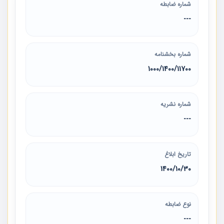
شماره ضابطه
---
شماره بخشنامه
1000/1400/11700
شماره نشریه
---
تاریخ ابلاغ
1400/10/30
نوع ضابطه
---