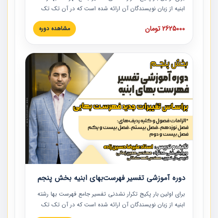
ابنیه از زبان نویسندگان آن ارائه شده است که در آن تک تک
ردیف ها و مطالب فهرست بها تفسیر و ارائه شده است. این
2625000 تومان
مشاهده دوره
دوره به صورت کامل تصویری بوده و به همراه تصاویر عملیات
اجرایی مرتبط با ردیف های فهرست بها ارائه شده است. این
دوره با کلام مهندس علیرضاحسین‌زاده مدیر پروژه مهندسی
مشاور در امر بازنگری فهرست بها رشته ابنیه ارائه شده و به تمام
همکارانی که در حوزه صنعت ساخت در حال فعالیت هستند حتما
توصیه می کنیم از مطالب این دوره استفاده نمایند.
دوره آموزشی تفسیر فهرست‌بهای ابنیه بخش پنجم
برای اولین بار پکیج تکرار نشدنی تفسیر جامع فهرست بها رشته
ابنیه از زبان نویسندگان آن ارائه شده است که در آن تک تک
ردیف ها و مطالب فهرست بها تفسیر و ارائه شده است. این