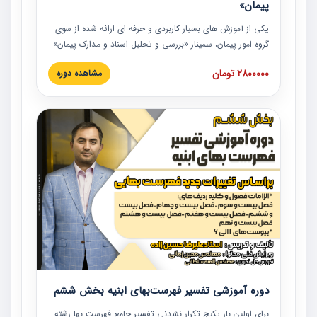
پیمان»
یکی از آموزش‏‏‏‏‏‏ های بسیار کاربردی و حرفه‏ ای ارائه شده از سوی
گروه امور پیمان، سمینار «بررسی و تحلیل اسناد و مدارک پیمان»
است که در دانشگاه صنعتی شریف ارائه شد. در این آموزش
2800000 تومان
مشاهده دوره
نکات کلیدی مربوط به اسناد و مدارک پیمان، اولویت بندی اسناد
و مدارک پیمان، بایدها و نبایدهای مربوط به اسناد و مدارک
پیمان به همراه تجربیات عملی در این خصوص ارائه شده است.
دوره آموزشی تفسیر فهرست‌بهای ابنیه بخش ششم
برای اولین بار پکیج تکرار نشدنی تفسیر جامع فهرست بها رشته