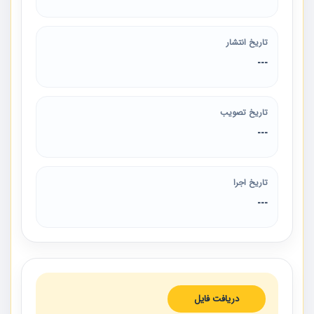
تاریخ انتشار
---
تاریخ تصویب
---
تاریخ اجرا
---
دریافت فایل