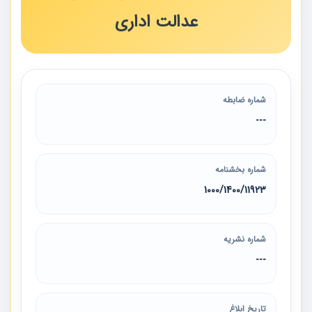
عدالت اداری
شماره ضابطه
---
شماره بخشنامه
1000/1400/11923
شماره نشریه
---
تاریخ ابلاغ