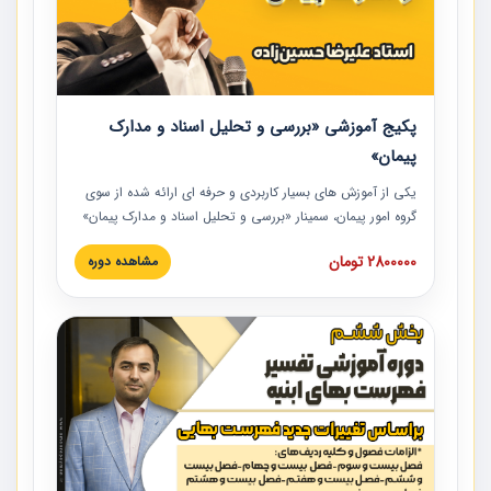
پکیج آموزشی «بررسی و تحلیل اسناد و مدارک
پیمان»
یکی از آموزش‏‏‏‏‏‏ های بسیار کاربردی و حرفه‏ ای ارائه شده از سوی
گروه امور پیمان، سمینار «بررسی و تحلیل اسناد و مدارک پیمان»
است که در دانشگاه صنعتی شریف ارائه شد. در این آموزش
2800000 تومان
مشاهده دوره
نکات کلیدی مربوط به اسناد و مدارک پیمان، اولویت بندی اسناد
و مدارک پیمان، بایدها و نبایدهای مربوط به اسناد و مدارک
پیمان به همراه تجربیات عملی در این خصوص ارائه شده است.