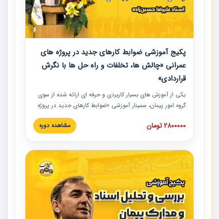
پکیج آموزشی ضوابط کارهای جدید در پروژه های
عمرانی «چالش ها، تخلفات و راه حل ها با نگرش
قراردادی»
یکی از آموزش‏‏‏‏‏‏ های بسیار کاربردی و حرفه‏ ای ارائه شده از سوی
گروه امور پیمان، سمینار آموزشی «ضوابط کارهای جدید در پروژه
های عمرانی» چالش ها، تخلفات و راه حل ها با نگرش قراردادی
2800000 تومان
مشاهده دوره
است که در محل سندیکای شرکت های ساختمانی کشور ارائه شد.
در این آموزش نکات کلیدی مربوط به کارهای جدید در اسناد و
مدارک پیمان به همراه تجربیات عملی ارائه شده است.