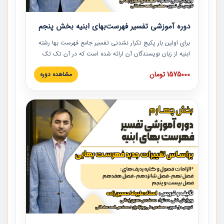
دوره آموزشی تفسیر فهرست‌بهای ابنیه بخش پنجم
برای اولین بار پکیج تکرار نشدنی تفسیر جامع فهرست بها رشته
ابنیه از زبان نویسندگان آن ارائه شده است که در آن تک تک
ردیف ها و مطالب فهرست بها تفسیر و ارائه شده است. این
1575000 تومان
مشاهده دوره
دوره به صورت کامل تصویری بوده و به همراه تصاویر عملیات
اجرایی مرتبط با ردیف های فهرست بها ارائه شده است. این
دوره با کلام مهندس علیرضاحسین‌زاده مدیر پروژه مهندسی
مشاور در امر بازنگری فهرست بها رشته ابنیه ارائه شده و به تمام
همکارانی که در حوزه صنعت ساخت در حال فعالیت هستند حتما
توصیه می کنیم از مطالب این دوره استفاده نمایند.