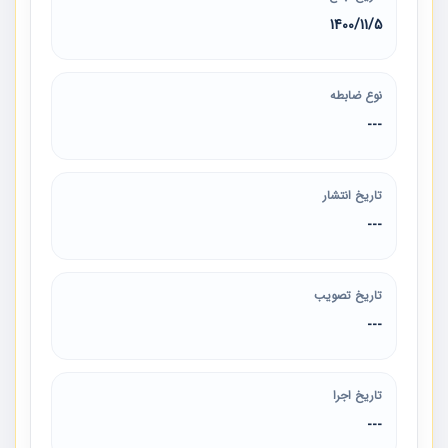
1400/11/5
نوع ضابطه
---
تاریخ انتشار
---
تاریخ تصویب
---
تاریخ اجرا
---