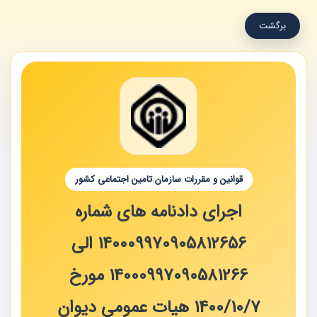
برگشت
قوانین و مقررات سازمان تامین اجتماعی کشور
اجرای دادنامه های شماره
140009970905812656 الی
14000997090581266 مورخ
1400/10/7 هیات عمومی دیوان