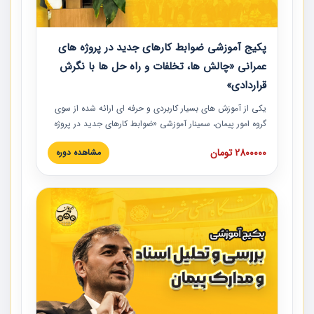
پکیج آموزشی ضوابط کارهای جدید در پروژه های
عمرانی «چالش ها، تخلفات و راه حل ها با نگرش
قراردادی»
یکی از آموزش‏‏‏‏‏‏ های بسیار کاربردی و حرفه‏ ای ارائه شده از سوی
گروه امور پیمان، سمینار آموزشی «ضوابط کارهای جدید در پروژه
های عمرانی» چالش ها، تخلفات و راه حل ها با نگرش قراردادی
2800000 تومان
مشاهده دوره
است که در محل سندیکای شرکت های ساختمانی کشور ارائه شد.
در این آموزش نکات کلیدی مربوط به کارهای جدید در اسناد و
مدارک پیمان به همراه تجربیات عملی ارائه شده است.