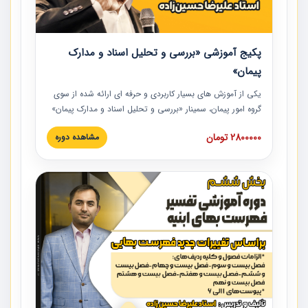
پکیج آموزشی «بررسی و تحلیل اسناد و مدارک
پیمان»
یکی از آموزش‏‏‏‏‏‏ های بسیار کاربردی و حرفه‏ ای ارائه شده از سوی
گروه امور پیمان، سمینار «بررسی و تحلیل اسناد و مدارک پیمان»
است که در دانشگاه صنعتی شریف ارائه شد. در این آموزش
2800000 تومان
مشاهده دوره
نکات کلیدی مربوط به اسناد و مدارک پیمان، اولویت بندی اسناد
و مدارک پیمان، بایدها و نبایدهای مربوط به اسناد و مدارک
پیمان به همراه تجربیات عملی در این خصوص ارائه شده است.