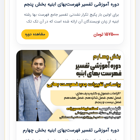
دوره آموزشی تفسیر فهرست‌بهای ابنیه بخش پنجم
برای اولین بار پکیج تکرار نشدنی تفسیر جامع فهرست بها رشته
ابنیه از زبان نویسندگان آن ارائه شده است که در آن تک تک
ردیف ها و مطالب فهرست بها تفسیر و ارائه شده است. این
1575000 تومان
مشاهده دوره
دوره به صورت کامل تصویری بوده و به همراه تصاویر عملیات
اجرایی مرتبط با ردیف های فهرست بها ارائه شده است. این
دوره با کلام مهندس علیرضاحسین‌زاده مدیر پروژه مهندسی
مشاور در امر بازنگری فهرست بها رشته ابنیه ارائه شده و به تمام
همکارانی که در حوزه صنعت ساخت در حال فعالیت هستند حتما
توصیه می کنیم از مطالب این دوره استفاده نمایند.
دوره آموزشی تفسیر فهرست‌بهای ابنیه بخش چهارم