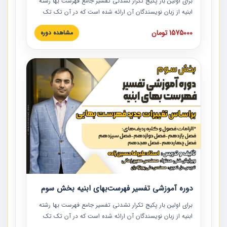
برای اولین بار پکیج تکرار نشدنی تفسیر جامع فهرست بها رشته
ابنیه از زبان نویسندگان آن ارائه شده است که در آن تک تک
ردیف ها و مطالب فهرست بها تفسیر و ارائه شده است. این
1575000 تومان
مشاهده دوره
دوره به صورت کامل تصویری بوده و به همراه تصاویر عملیات
اجرایی مرتبط با ردیف های فهرست بها ارائه شده است. این
دوره با کلام مهندس علیرضاحسین‌زاده مدیر پروژه مهندسی
مشاور در امر بازنگری فهرست بها رشته ابنیه ارائه شده و به تمام
همکارانی که در حوزه صنعت ساخت در حال فعالیت هستند حتما
توصیه می کنیم از مطالب این دوره استفاده نمایند.
دوره آموزشی تفسیر فهرست‌بهای ابنیه بخش سوم
برای اولین بار پکیج تکرار نشدنی تفسیر جامع فهرست بها رشته
ابنیه از زبان نویسندگان آن ارائه شده است که در آن تک تک