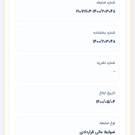
شماره ضابطه
21071704-1400/203048
شماره بخشنامه
1400/203048
شماره نشریه
-
تاریخ ابلاغ
1400/05/04
نوع ضابطه
ضوابط مالی قراردادی