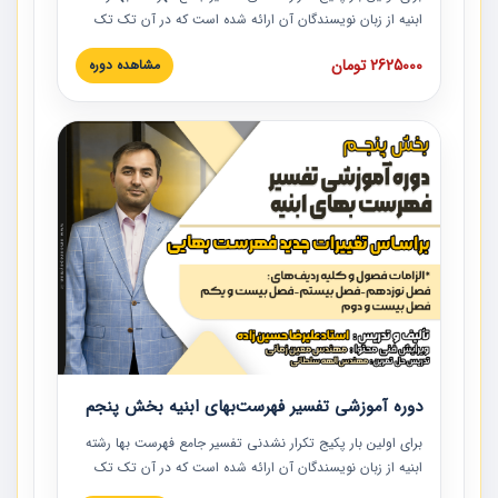
ابنیه از زبان نویسندگان آن ارائه شده است که در آن تک تک
ردیف ها و مطالب فهرست بها تفسیر و ارائه شده است. این
2625000 تومان
مشاهده دوره
دوره به صورت کامل تصویری بوده و به همراه تصاویر عملیات
اجرایی مرتبط با ردیف های فهرست بها ارائه شده است. این
دوره با کلام مهندس علیرضاحسین‌زاده مدیر پروژه مهندسی
مشاور در امر بازنگری فهرست بها رشته ابنیه ارائه شده و به تمام
همکارانی که در حوزه صنعت ساخت در حال فعالیت هستند حتما
توصیه می کنیم از مطالب این دوره استفاده نمایند.
دوره آموزشی تفسیر فهرست‌بهای ابنیه بخش پنجم
برای اولین بار پکیج تکرار نشدنی تفسیر جامع فهرست بها رشته
ابنیه از زبان نویسندگان آن ارائه شده است که در آن تک تک
ردیف ها و مطالب فهرست بها تفسیر و ارائه شده است. این