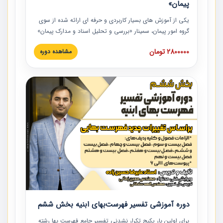
پیمان»
یکی از آموزش‏‏‏‏‏‏ های بسیار کاربردی و حرفه‏ ای ارائه شده از سوی
گروه امور پیمان، سمینار «بررسی و تحلیل اسناد و مدارک پیمان»
است که در دانشگاه صنعتی شریف ارائه شد. در این آموزش
2800000 تومان
مشاهده دوره
نکات کلیدی مربوط به اسناد و مدارک پیمان، اولویت بندی اسناد
و مدارک پیمان، بایدها و نبایدهای مربوط به اسناد و مدارک
پیمان به همراه تجربیات عملی در این خصوص ارائه شده است.
دوره آموزشی تفسیر فهرست‌بهای ابنیه بخش ششم
برای اولین بار پکیج تکرار نشدنی تفسیر جامع فهرست بها رشته