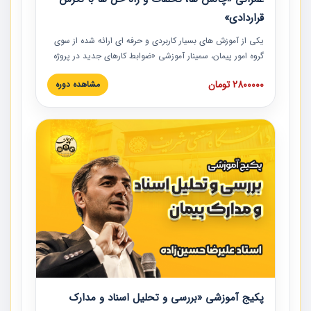
قراردادی»
یکی از آموزش‏‏‏‏‏‏ های بسیار کاربردی و حرفه‏ ای ارائه شده از سوی
گروه امور پیمان، سمینار آموزشی «ضوابط کارهای جدید در پروژه
های عمرانی» چالش ها، تخلفات و راه حل ها با نگرش قراردادی
2800000 تومان
مشاهده دوره
است که در محل سندیکای شرکت های ساختمانی کشور ارائه شد.
در این آموزش نکات کلیدی مربوط به کارهای جدید در اسناد و
مدارک پیمان به همراه تجربیات عملی ارائه شده است.
پکیج آموزشی «بررسی و تحلیل اسناد و مدارک