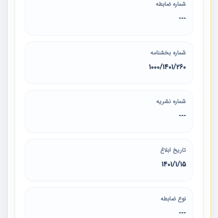
شماره ضابطه
---
شماره بخشنامه
260‏/1401‏/1000
شماره نشریه
---
تاریخ ابلاغ
1401/1/15
نوع ضابطه
---