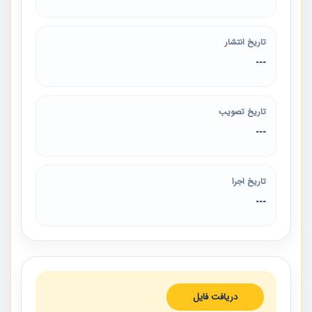
تاریخ انتشار
---
تاریخ تصویب
---
تاریخ اجرا
---
دریافت فایل