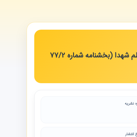
تمدید مهلت پذیرش درخواست بازنشستگی همسران و فرزندان معظم شهدا (بخشنامه شماره 2‏/77
ه نشریه
 انتشار