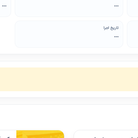
---
---
تاریخ اجرا
---