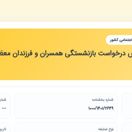
اجتماعی کشور
شماره بخشنامه
شمار
2649‏/1401‏/1000
---
نوع ضابطه
تاریخ