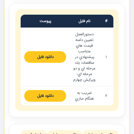
#
نام فایل
پیوست
دستورالعمل
تعيين دامنه
قيمت هاي
متناسب
1
پيشنهادي در
دانلود فایل
مناقصات يك
مرحله اي و دو
مرحله اي-
ويرايش چهارم
ضريب به
2
دانلود فایل
‌هنگام سازي