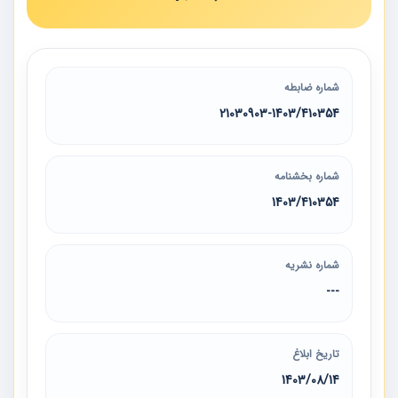
شماره ضابطه
21030903-1403/410354
شماره بخشنامه
1403/410354
شماره نشریه
---
تاریخ ابلاغ
1403/08/14