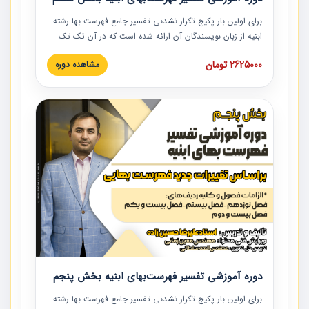
برای اولین بار پکیج تکرار نشدنی تفسیر جامع فهرست بها رشته
ابنیه از زبان نویسندگان آن ارائه شده است که در آن تک تک
ردیف ها و مطالب فهرست بها تفسیر و ارائه شده است. این
2625000 تومان
مشاهده دوره
دوره به صورت کامل تصویری بوده و به همراه تصاویر عملیات
اجرایی مرتبط با ردیف های فهرست بها ارائه شده است. این
دوره با کلام مهندس علیرضاحسین‌زاده مدیر پروژه مهندسی
مشاور در امر بازنگری فهرست بها رشته ابنیه ارائه شده و به تمام
همکارانی که در حوزه صنعت ساخت در حال فعالیت هستند حتما
توصیه می کنیم از مطالب این دوره استفاده نمایند.
دوره آموزشی تفسیر فهرست‌بهای ابنیه بخش پنجم
برای اولین بار پکیج تکرار نشدنی تفسیر جامع فهرست بها رشته