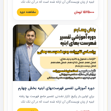
ابنیه از زبان نویسندگان آن ارائه شده است که در آن تک تک
ردیف ها و مطالب فهرست بها تفسیر و ارائه شده است. این
1575000 تومان
مشاهده دوره
دوره به صورت کامل تصویری بوده و به همراه تصاویر عملیات
اجرایی مرتبط با ردیف های فهرست بها ارائه شده است. این
دوره با کلام مهندس علیرضاحسین‌زاده مدیر پروژه مهندسی
مشاور در امر بازنگری فهرست بها رشته ابنیه ارائه شده و به تمام
همکارانی که در حوزه صنعت ساخت در حال فعالیت هستند حتما
توصیه می کنیم از مطالب این دوره استفاده نمایند.
دوره آموزشی تفسیر فهرست‌بهای ابنیه بخش چهارم
برای اولین بار پکیج تکرار نشدنی تفسیر جامع فهرست بها رشته
ابنیه از زبان نویسندگان آن ارائه شده است که در آن تک تک
ردیف ها و مطالب فهرست بها تفسیر و ارائه شده است. این