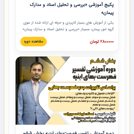
پکیج آموزشی «بررسی و تحلیل اسناد و مدارک
پیمان»
یکی از آموزش‏‏‏‏‏‏ های بسیار کاربردی و حرفه‏ ای ارائه شده از سوی
گروه امور پیمان، سمینار «بررسی و تحلیل اسناد و مدارک پیمان»
است که در دانشگاه صنعتی شریف ارائه شد. در این آموزش
2800000 تومان
مشاهده دوره
نکات کلیدی مربوط به اسناد و مدارک پیمان، اولویت بندی اسناد
و مدارک پیمان، بایدها و نبایدهای مربوط به اسناد و مدارک
پیمان به همراه تجربیات عملی در این خصوص ارائه شده است.
دوره آموزشی تفسیر فهرست‌بهای ابنیه بخش ششم