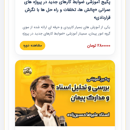
پکیج آموزشی ضوابط کارهای جدید در پروژه های
عمرانی «چالش ها، تخلفات و راه حل ها با نگرش
قراردادی»
یکی از آموزش‏‏‏‏‏‏ های بسیار کاربردی و حرفه‏ ای ارائه شده از سوی
گروه امور پیمان، سمینار آموزشی «ضوابط کارهای جدید در پروژه
های عمرانی» چالش ها، تخلفات و راه حل ها با نگرش قراردادی
2800000 تومان
مشاهده دوره
است که در محل سندیکای شرکت های ساختمانی کشور ارائه شد.
در این آموزش نکات کلیدی مربوط به کارهای جدید در اسناد و
مدارک پیمان به همراه تجربیات عملی ارائه شده است.