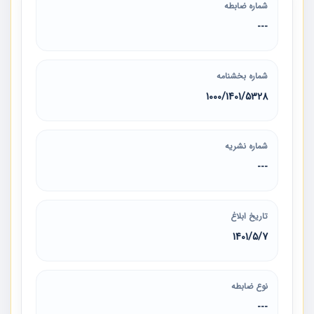
شماره ضابطه
---
شماره بخشنامه
5328‏/1401‏/1000
شماره نشریه
---
تاریخ ابلاغ
1401/5/7
نوع ضابطه
---