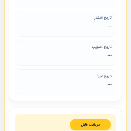
تاریخ انتشار
---
تاریخ تصویب
---
تاریخ اجرا
---
دریافت فایل