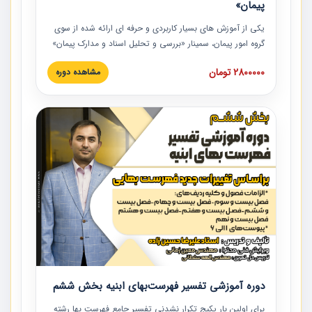
پیمان»
یکی از آموزش‏‏‏‏‏‏ های بسیار کاربردی و حرفه‏ ای ارائه شده از سوی
گروه امور پیمان، سمینار «بررسی و تحلیل اسناد و مدارک پیمان»
است که در دانشگاه صنعتی شریف ارائه شد. در این آموزش
2800000 تومان
مشاهده دوره
نکات کلیدی مربوط به اسناد و مدارک پیمان، اولویت بندی اسناد
و مدارک پیمان، بایدها و نبایدهای مربوط به اسناد و مدارک
پیمان به همراه تجربیات عملی در این خصوص ارائه شده است.
دوره آموزشی تفسیر فهرست‌بهای ابنیه بخش ششم
برای اولین بار پکیج تکرار نشدنی تفسیر جامع فهرست بها رشته