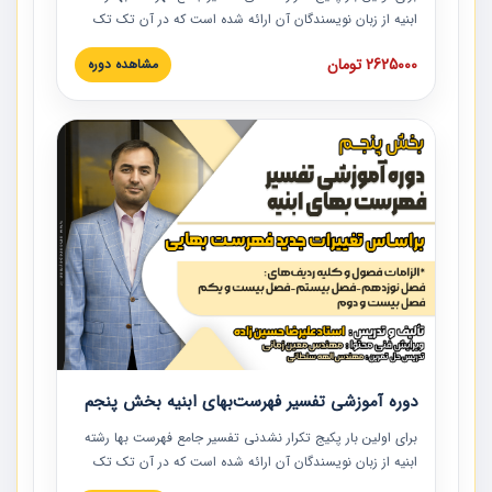
ابنیه از زبان نویسندگان آن ارائه شده است که در آن تک تک
ردیف ها و مطالب فهرست بها تفسیر و ارائه شده است. این
2625000 تومان
مشاهده دوره
دوره به صورت کامل تصویری بوده و به همراه تصاویر عملیات
اجرایی مرتبط با ردیف های فهرست بها ارائه شده است. این
دوره با کلام مهندس علیرضاحسین‌زاده مدیر پروژه مهندسی
مشاور در امر بازنگری فهرست بها رشته ابنیه ارائه شده و به تمام
همکارانی که در حوزه صنعت ساخت در حال فعالیت هستند حتما
توصیه می کنیم از مطالب این دوره استفاده نمایند.
دوره آموزشی تفسیر فهرست‌بهای ابنیه بخش پنجم
برای اولین بار پکیج تکرار نشدنی تفسیر جامع فهرست بها رشته
ابنیه از زبان نویسندگان آن ارائه شده است که در آن تک تک
ردیف ها و مطالب فهرست بها تفسیر و ارائه شده است. این