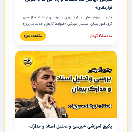
قراردادی»
یکی از آموزش‏‏‏‏‏‏ های بسیار کاربردی و حرفه‏ ای ارائه شده از سوی
گروه امور پیمان، سمینار آموزشی «ضوابط کارهای جدید در پروژه
های عمرانی» چالش ها، تخلفات و راه حل ها با نگرش قراردادی
2800000 تومان
مشاهده دوره
است که در محل سندیکای شرکت های ساختمانی کشور ارائه شد.
در این آموزش نکات کلیدی مربوط به کارهای جدید در اسناد و
مدارک پیمان به همراه تجربیات عملی ارائه شده است.
پکیج آموزشی «بررسی و تحلیل اسناد و مدارک