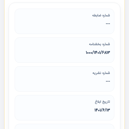
شماره ضابطه
---
شماره بخشنامه
6813‏/1401‏/1000
شماره نشریه
---
تاریخ ابلاغ
1401/6/13