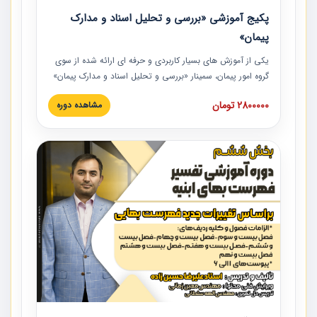
پکیج آموزشی «بررسی و تحلیل اسناد و مدارک
پیمان»
یکی از آموزش‏‏‏‏‏‏ های بسیار کاربردی و حرفه‏ ای ارائه شده از سوی
گروه امور پیمان، سمینار «بررسی و تحلیل اسناد و مدارک پیمان»
است که در دانشگاه صنعتی شریف ارائه شد. در این آموزش
2800000 تومان
مشاهده دوره
نکات کلیدی مربوط به اسناد و مدارک پیمان، اولویت بندی اسناد
و مدارک پیمان، بایدها و نبایدهای مربوط به اسناد و مدارک
پیمان به همراه تجربیات عملی در این خصوص ارائه شده است.