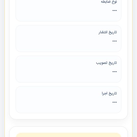
نوع ضابطه
---
تاریخ انتشار
---
تاریخ تصویب
---
تاریخ اجرا
---