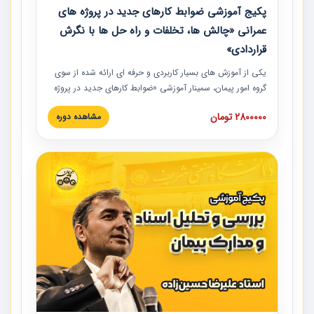
پکیج آموزشی ضوابط کارهای جدید در پروژه های
عمرانی «چالش ها، تخلفات و راه حل ها با نگرش
قراردادی»
یکی از آموزش‏‏‏‏‏‏ های بسیار کاربردی و حرفه‏ ای ارائه شده از سوی
گروه امور پیمان، سمینار آموزشی «ضوابط کارهای جدید در پروژه
های عمرانی» چالش ها، تخلفات و راه حل ها با نگرش قراردادی
2800000 تومان
مشاهده دوره
است که در محل سندیکای شرکت های ساختمانی کشور ارائه شد.
در این آموزش نکات کلیدی مربوط به کارهای جدید در اسناد و
مدارک پیمان به همراه تجربیات عملی ارائه شده است.