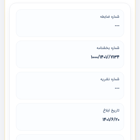
شماره ضابطه
---
شماره بخشنامه
7134/‏/1401‏/1000
شماره نشریه
---
تاریخ ابلاغ
1401/6/20