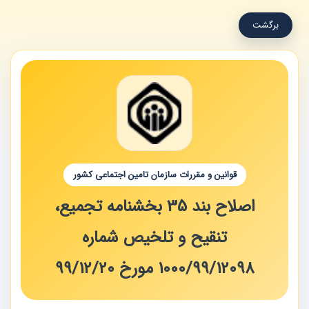
برگشت
قوانین و مقررات سازمان تامین اجتماعی کشور
اصلاح بند 35 بخشنامه تجمیع،
تنقیح و تلخیص شماره
12098‏/99‏/1000 مورخ 20‏/12‏/99