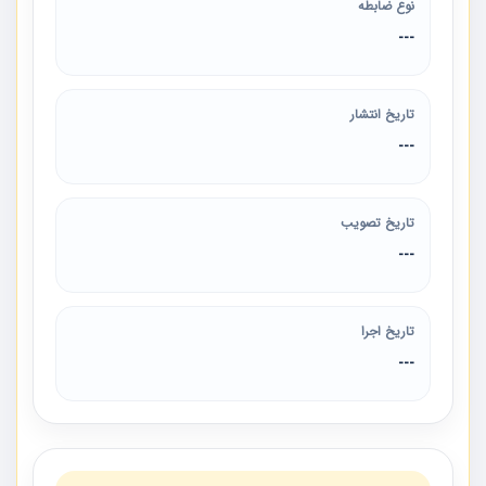
نوع ضابطه
---
تاریخ انتشار
---
تاریخ تصویب
---
تاریخ اجرا
---