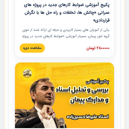
پکیج آموزشی ضوابط کارهای جدید در پروژه های
عمرانی «چالش ها، تخلفات و راه حل ها با نگرش
قراردادی»
یکی از آموزش‏‏‏‏‏‏ های بسیار کاربردی و حرفه‏ ای ارائه شده از سوی
گروه امور پیمان، سمینار آموزشی «ضوابط کارهای جدید در پروژه
های عمرانی» چالش ها، تخلفات و راه حل ها با نگرش قراردادی
2800000 تومان
مشاهده دوره
است که در محل سندیکای شرکت های ساختمانی کشور ارائه شد.
در این آموزش نکات کلیدی مربوط به کارهای جدید در اسناد و
مدارک پیمان به همراه تجربیات عملی ارائه شده است.