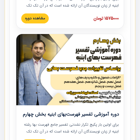
ابنیه از زبان نویسندگان آن ارائه شده است که در آن تک تک
ردیف ها و مطالب فهرست بها تفسیر و ارائه شده است. این
1575000 تومان
مشاهده دوره
دوره به صورت کامل تصویری بوده و به همراه تصاویر عملیات
اجرایی مرتبط با ردیف های فهرست بها ارائه شده است. این
دوره با کلام مهندس علیرضاحسین‌زاده مدیر پروژه مهندسی
مشاور در امر بازنگری فهرست بها رشته ابنیه ارائه شده و به تمام
همکارانی که در حوزه صنعت ساخت در حال فعالیت هستند حتما
توصیه می کنیم از مطالب این دوره استفاده نمایند.
دوره آموزشی تفسیر فهرست‌بهای ابنیه بخش چهارم
برای اولین بار پکیج تکرار نشدنی تفسیر جامع فهرست بها رشته
ابنیه از زبان نویسندگان آن ارائه شده است که در آن تک تک
ردیف ها و مطالب فهرست بها تفسیر و ارائه شده است. این