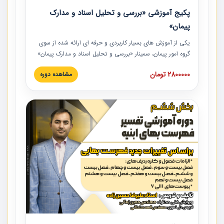
پکیج آموزشی «بررسی و تحلیل اسناد و مدارک
پیمان»
یکی از آموزش‏‏‏‏‏‏ های بسیار کاربردی و حرفه‏ ای ارائه شده از سوی
گروه امور پیمان، سمینار «بررسی و تحلیل اسناد و مدارک پیمان»
است که در دانشگاه صنعتی شریف ارائه شد. در این آموزش
2800000 تومان
مشاهده دوره
نکات کلیدی مربوط به اسناد و مدارک پیمان، اولویت بندی اسناد
و مدارک پیمان، بایدها و نبایدهای مربوط به اسناد و مدارک
پیمان به همراه تجربیات عملی در این خصوص ارائه شده است.