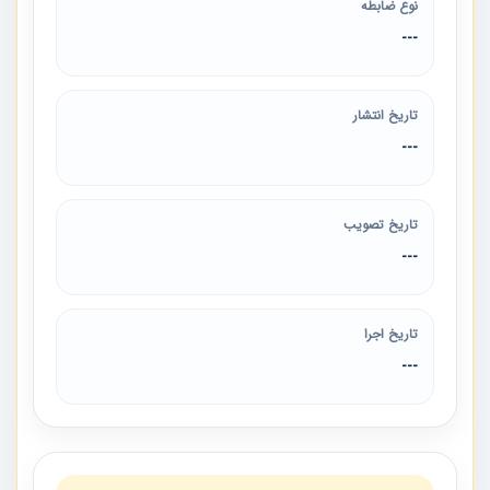
نوع ضابطه
---
تاریخ انتشار
---
تاریخ تصویب
---
تاریخ اجرا
---