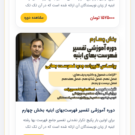
ابنیه از زبان نویسندگان آن ارائه شده است که در آن تک تک
ردیف ها و مطالب فهرست بها تفسیر و ارائه شده است. این
1575000 تومان
مشاهده دوره
دوره به صورت کامل تصویری بوده و به همراه تصاویر عملیات
اجرایی مرتبط با ردیف های فهرست بها ارائه شده است. این
دوره با کلام مهندس علیرضاحسین‌زاده مدیر پروژه مهندسی
مشاور در امر بازنگری فهرست بها رشته ابنیه ارائه شده و به تمام
همکارانی که در حوزه صنعت ساخت در حال فعالیت هستند حتما
توصیه می کنیم از مطالب این دوره استفاده نمایند.
دوره آموزشی تفسیر فهرست‌بهای ابنیه بخش چهارم
برای اولین بار پکیج تکرار نشدنی تفسیر جامع فهرست بها رشته
ابنیه از زبان نویسندگان آن ارائه شده است که در آن تک تک
ردیف ها و مطالب فهرست بها تفسیر و ارائه شده است. این