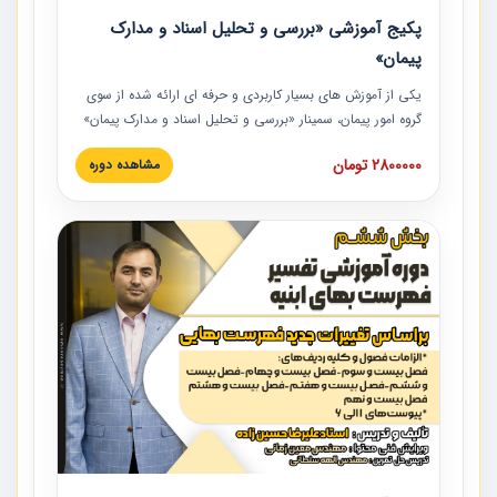
پکیج آموزشی «بررسی و تحلیل اسناد و مدارک
پیمان»
یکی از آموزش‏‏‏‏‏‏ های بسیار کاربردی و حرفه‏ ای ارائه شده از سوی
گروه امور پیمان، سمینار «بررسی و تحلیل اسناد و مدارک پیمان»
است که در دانشگاه صنعتی شریف ارائه شد. در این آموزش
2800000 تومان
مشاهده دوره
نکات کلیدی مربوط به اسناد و مدارک پیمان، اولویت بندی اسناد
و مدارک پیمان، بایدها و نبایدهای مربوط به اسناد و مدارک
پیمان به همراه تجربیات عملی در این خصوص ارائه شده است.