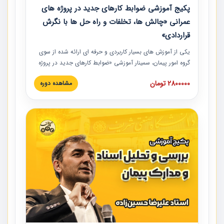
پکیج آموزشی ضوابط کارهای جدید در پروژه های
عمرانی «چالش ها، تخلفات و راه حل ها با نگرش
قراردادی»
یکی از آموزش‏‏‏‏‏‏ های بسیار کاربردی و حرفه‏ ای ارائه شده از سوی
گروه امور پیمان، سمینار آموزشی «ضوابط کارهای جدید در پروژه
های عمرانی» چالش ها، تخلفات و راه حل ها با نگرش قراردادی
2800000 تومان
مشاهده دوره
است که در محل سندیکای شرکت های ساختمانی کشور ارائه شد.
در این آموزش نکات کلیدی مربوط به کارهای جدید در اسناد و
مدارک پیمان به همراه تجربیات عملی ارائه شده است.