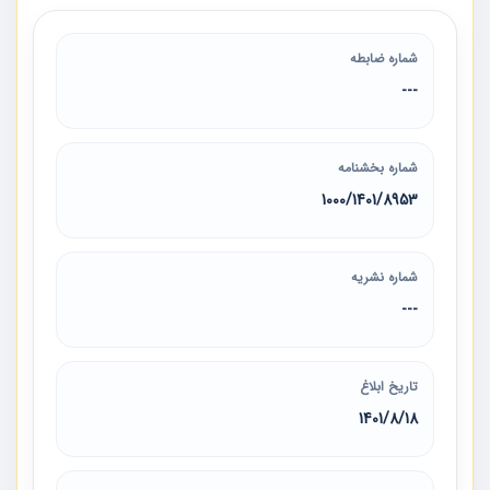
شماره ضابطه
---
شماره بخشنامه
8953/‏1401/‏1000
شماره نشریه
---
تاریخ ابلاغ
1401/8/18