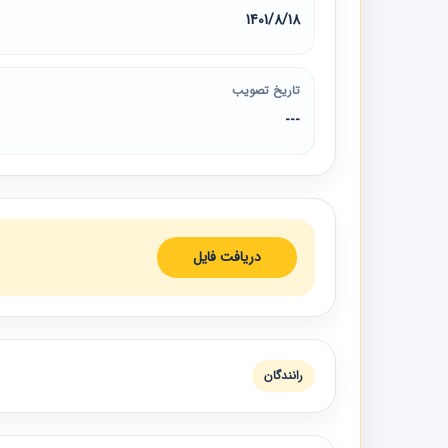
1401/8/18
تاریخ تصویب
---
دریافت فایل
رانندگان