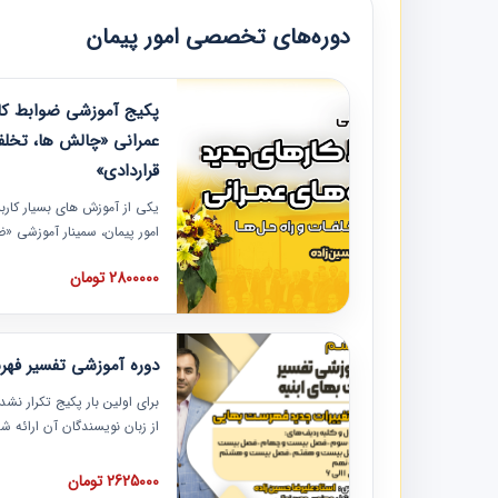
دوره‌های تخصصی امور پیمان
پکیج آموزشی ضوابط کار
عمرانی «چالش ها، تخلف
قراردادی»
یکی از آموزش‏‏‏‏‏‏ های بسیار کا
امور پیمان، سمینار آموزشی «
عمرانی» چالش ها، تخلفات و ر
2800000 تومان
در محل سندیکای شرکت های سا
آموزش نکات کلیدی مربوط به ک
به همراه تجربیات عملی ارائه
دوره آموزشی تفسیر فه
برای اولین بار پکیج تکرار نش
از زبان نویسندگان آن ارائه
مطالب فهرست بها تفسیر و ار
تصویری بوده و به همراه تصاو
2625000 تومان