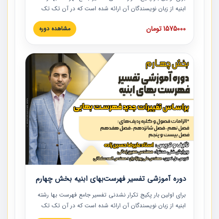
ابنیه از زبان نویسندگان آن ارائه شده است که در آن تک تک
ردیف ها و مطالب فهرست بها تفسیر و ارائه شده است. این
1575000 تومان
مشاهده دوره
دوره به صورت کامل تصویری بوده و به همراه تصاویر عملیات
اجرایی مرتبط با ردیف های فهرست بها ارائه شده است. این
دوره با کلام مهندس علیرضاحسین‌زاده مدیر پروژه مهندسی
مشاور در امر بازنگری فهرست بها رشته ابنیه ارائه شده و به تمام
همکارانی که در حوزه صنعت ساخت در حال فعالیت هستند حتما
توصیه می کنیم از مطالب این دوره استفاده نمایند.
دوره آموزشی تفسیر فهرست‌بهای ابنیه بخش چهارم
برای اولین بار پکیج تکرار نشدنی تفسیر جامع فهرست بها رشته
ابنیه از زبان نویسندگان آن ارائه شده است که در آن تک تک
ردیف ها و مطالب فهرست بها تفسیر و ارائه شده است. این