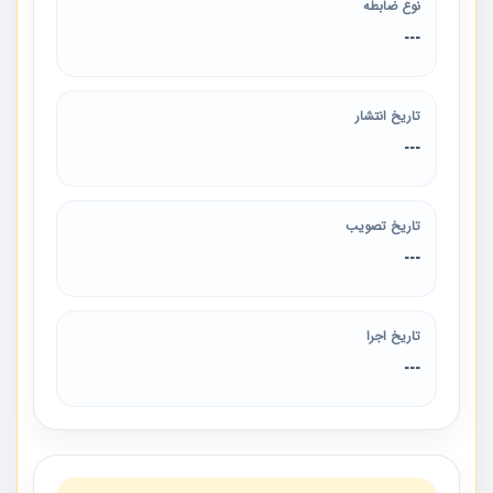
نوع ضابطه
---
تاریخ انتشار
---
تاریخ تصویب
---
تاریخ اجرا
---