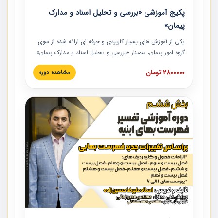
پکیج آموزشی «بررسی و تحلیل اسناد و مدارک
پیمان»
یکی از آموزش‏‏‏‏‏‏ های بسیار کاربردی و حرفه‏ ای ارائه شده از سوی
گروه امور پیمان، سمینار «بررسی و تحلیل اسناد و مدارک پیمان»
است که در دانشگاه صنعتی شریف ارائه شد. در این آموزش
2800000 تومان
مشاهده دوره
نکات کلیدی مربوط به اسناد و مدارک پیمان، اولویت بندی اسناد
و مدارک پیمان، بایدها و نبایدهای مربوط به اسناد و مدارک
پیمان به همراه تجربیات عملی در این خصوص ارائه شده است.