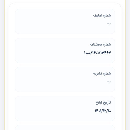
شماره ضابطه
---
شماره بخشنامه
13467‏/1401‏/1000
شماره نشریه
---
تاریخ ابلاغ
1401/12/10