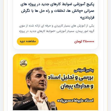
پکیج آموزشی ضوابط کارهای جدید در پروژه های
عمرانی «چالش ها، تخلفات و راه حل ها با نگرش
قراردادی»
یکی از آموزش‏‏‏‏‏‏ های بسیار کاربردی و حرفه‏ ای ارائه شده از سوی
گروه امور پیمان، سمینار آموزشی «ضوابط کارهای جدید در پروژه
های عمرانی» چالش ها، تخلفات و راه حل ها با نگرش قراردادی
2800000 تومان
مشاهده دوره
است که در محل سندیکای شرکت های ساختمانی کشور ارائه شد.
در این آموزش نکات کلیدی مربوط به کارهای جدید در اسناد و
مدارک پیمان به همراه تجربیات عملی ارائه شده است.