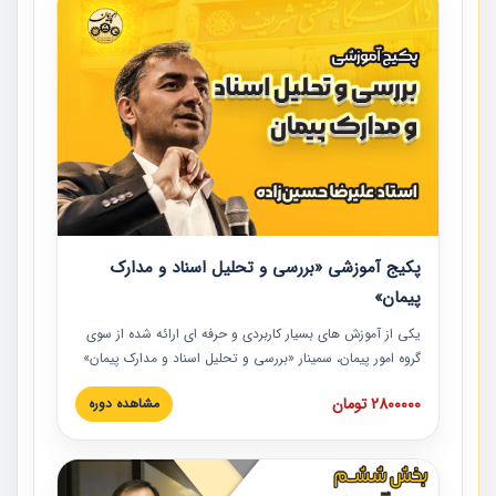
پکیج آموزشی «بررسی و تحلیل اسناد و مدارک
پیمان»
یکی از آموزش‏‏‏‏‏‏ های بسیار کاربردی و حرفه‏ ای ارائه شده از سوی
گروه امور پیمان، سمینار «بررسی و تحلیل اسناد و مدارک پیمان»
است که در دانشگاه صنعتی شریف ارائه شد. در این آموزش
2800000 تومان
مشاهده دوره
نکات کلیدی مربوط به اسناد و مدارک پیمان، اولویت بندی اسناد
و مدارک پیمان، بایدها و نبایدهای مربوط به اسناد و مدارک
پیمان به همراه تجربیات عملی در این خصوص ارائه شده است.