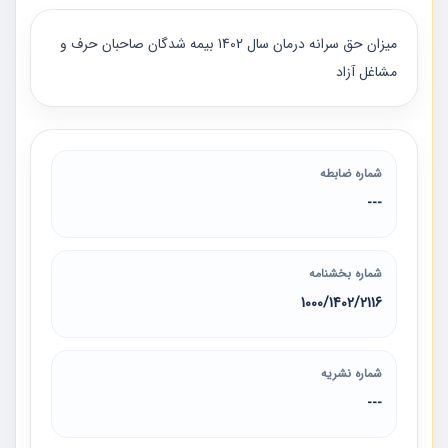
میزان حق ‏سرانه درمان سال 1402 بیمه‏ شدگان صاحبان حرف و
مشاغل آزاد
شماره ضابطه
---
شماره بخشنامه
2116‏/1402‏/1000
شماره نشریه
---