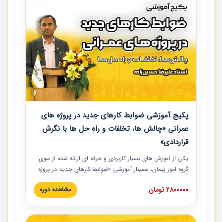
پکیج آموزشی ضوابط کارهای جدید در پروژه های
عمرانی «چالش ها، تخلفات و راه حل ها با نگرش
قراردادی»
یکی از آموزش‏‏‏‏‏‏ های بسیار کاربردی و حرفه‏ ای ارائه شده از سوی
گروه امور پیمان، سمینار آموزشی «ضوابط کارهای جدید در پروژه
های عمرانی» چالش ها، تخلفات و راه حل ها با نگرش قراردادی
2800000 تومان
مشاهده دوره
است که در محل سندیکای شرکت های ساختمانی کشور ارائه شد.
در این آموزش نکات کلیدی مربوط به کارهای جدید در اسناد و
مدارک پیمان به همراه تجربیات عملی ارائه شده است.