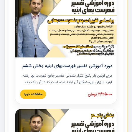
دوره آموزشی تفسیر فهرست‌بهای ابنیه بخش ششم
برای اولین بار پکیج تکرار نشدنی تفسیر جامع فهرست بها رشته
ابنیه از زبان نویسندگان آن ارائه شده است که در آن تک تک
ردیف ها و مطالب فهرست بها تفسیر و ارائه شده است. این
2625000 تومان
مشاهده دوره
دوره به صورت کامل تصویری بوده و به همراه تصاویر عملیات
اجرایی مرتبط با ردیف های فهرست بها ارائه شده است. این
دوره با کلام مهندس علیرضاحسین‌زاده مدیر پروژه مهندسی
مشاور در امر بازنگری فهرست بها رشته ابنیه ارائه شده و به تمام
همکارانی که در حوزه صنعت ساخت در حال فعالیت هستند حتما
توصیه می کنیم از مطالب این دوره استفاده نمایند.