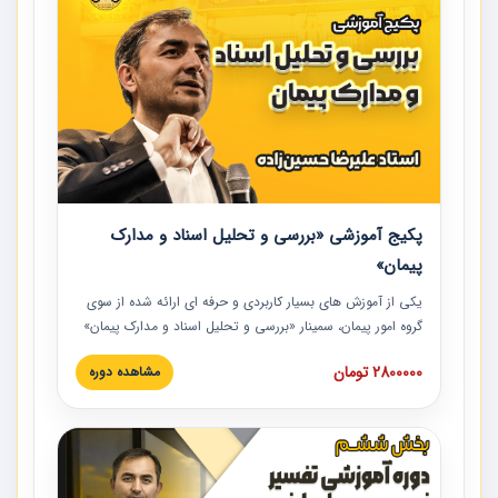
پکیج آموزشی «بررسی و تحلیل اسناد و مدارک
پیمان»
یکی از آموزش‏‏‏‏‏‏ های بسیار کاربردی و حرفه‏ ای ارائه شده از سوی
گروه امور پیمان، سمینار «بررسی و تحلیل اسناد و مدارک پیمان»
است که در دانشگاه صنعتی شریف ارائه شد. در این آموزش
2800000 تومان
مشاهده دوره
نکات کلیدی مربوط به اسناد و مدارک پیمان، اولویت بندی اسناد
و مدارک پیمان، بایدها و نبایدهای مربوط به اسناد و مدارک
پیمان به همراه تجربیات عملی در این خصوص ارائه شده است.