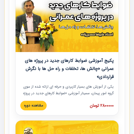
پکیج آموزشی ضوابط کارهای جدید در پروژه های
عمرانی «چالش ها، تخلفات و راه حل ها با نگرش
قراردادی»
یکی از آموزش‏‏‏‏‏‏ های بسیار کاربردی و حرفه‏ ای ارائه شده از سوی
گروه امور پیمان، سمینار آموزشی «ضوابط کارهای جدید در پروژه
های عمرانی» چالش ها، تخلفات و راه حل ها با نگرش قراردادی
2800000 تومان
مشاهده دوره
است که در محل سندیکای شرکت های ساختمانی کشور ارائه شد.
در این آموزش نکات کلیدی مربوط به کارهای جدید در اسناد و
مدارک پیمان به همراه تجربیات عملی ارائه شده است.