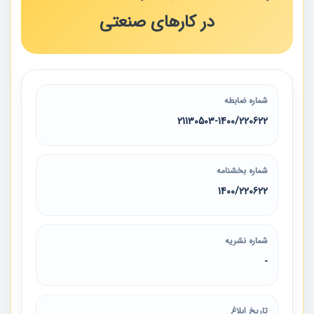
در کارهای صنعتی
شماره ضابطه
21130503-1400/220622
شماره بخشنامه
1400/220622
شماره نشریه
-
تاریخ ابلاغ