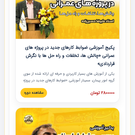
پکیج آموزشی ضوابط کارهای جدید در پروژه های
عمرانی «چالش ها، تخلفات و راه حل ها با نگرش
قراردادی»
یکی از آموزش‏‏‏‏‏‏ های بسیار کاربردی و حرفه‏ ای ارائه شده از سوی
گروه امور پیمان، سمینار آموزشی «ضوابط کارهای جدید در پروژه
های عمرانی» چالش ها، تخلفات و راه حل ها با نگرش قراردادی
2800000 تومان
مشاهده دوره
است که در محل سندیکای شرکت های ساختمانی کشور ارائه شد.
در این آموزش نکات کلیدی مربوط به کارهای جدید در اسناد و
مدارک پیمان به همراه تجربیات عملی ارائه شده است.