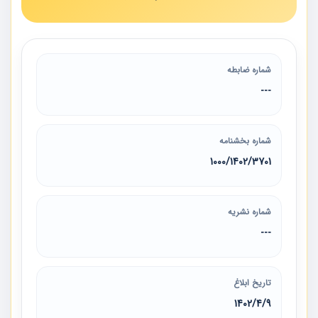
شماره ضابطه
---
شماره بخشنامه
3701‏/1402‏/1000
شماره نشریه
---
تاریخ ابلاغ
1402/4/9