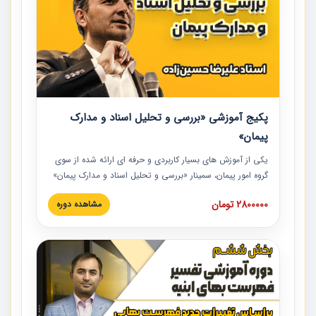
پکیج آموزشی «بررسی و تحلیل اسناد و مدارک
پیمان»
یکی از آموزش‏‏‏‏‏‏ های بسیار کاربردی و حرفه‏ ای ارائه شده از سوی
گروه امور پیمان، سمینار «بررسی و تحلیل اسناد و مدارک پیمان»
است که در دانشگاه صنعتی شریف ارائه شد. در این آموزش
2800000 تومان
مشاهده دوره
نکات کلیدی مربوط به اسناد و مدارک پیمان، اولویت بندی اسناد
و مدارک پیمان، بایدها و نبایدهای مربوط به اسناد و مدارک
پیمان به همراه تجربیات عملی در این خصوص ارائه شده است.