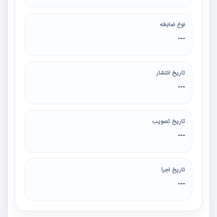
نوع ضابطه
---
تاریخ انتشار
---
تاریخ تصویب
---
تاریخ اجرا
---