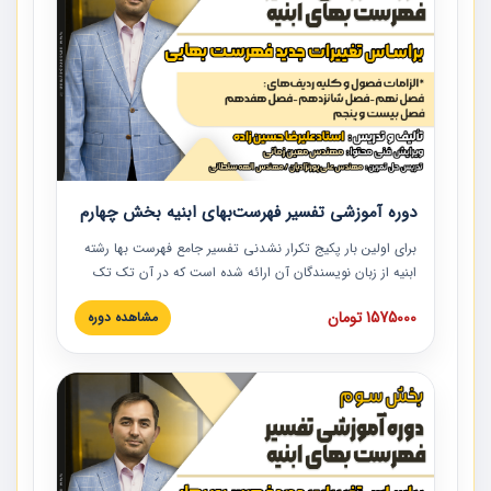
دوره آموزشی تفسیر فهرست‌بهای ابنیه بخش چهارم
برای اولین بار پکیج تکرار نشدنی تفسیر جامع فهرست بها رشته
ابنیه از زبان نویسندگان آن ارائه شده است که در آن تک تک
ردیف ها و مطالب فهرست بها تفسیر و ارائه شده است. این
1575000 تومان
مشاهده دوره
دوره به صورت کامل تصویری بوده و به همراه تصاویر عملیات
اجرایی مرتبط با ردیف های فهرست بها ارائه شده است. این
دوره با کلام مهندس علیرضاحسین‌زاده مدیر پروژه مهندسی
مشاور در امر بازنگری فهرست بها رشته ابنیه ارائه شده و به تمام
همکارانی که در حوزه صنعت ساخت در حال فعالیت هستند حتما
توصیه می کنیم از مطالب این دوره استفاده نمایند.