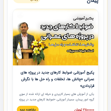
پیمان
پکیج آموزشی ضوابط کارهای جدید در پروژه های
عمرانی «چالش ها، تخلفات و راه حل ها با نگرش
قراردادی»
یکی از آموزش‏‏‏‏‏‏ های بسیار کاربردی و حرفه‏ ای ارائه شده از سوی
گروه امور پیمان، سمینار آموزشی «ضوابط کارهای جدید در پروژه
های عمرانی» چالش ها، تخلفات و راه حل ها با نگرش قراردادی
2800000 تومان
مشاهده دوره
است که در محل سندیکای شرکت های ساختمانی کشور ارائه شد.