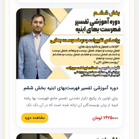
و مدارک پیمان، بایدها و نبایدهای مربوط به اسناد و مدارک
پیمان به همراه تجربیات عملی در این خصوص ارائه شده است.
دوره آموزشی تفسیر فهرست‌بهای ابنیه بخش ششم
برای اولین بار پکیج تکرار نشدنی تفسیر جامع فهرست بها رشته
ابنیه از زبان نویسندگان آن ارائه شده است که در آن تک تک
ردیف ها و مطالب فهرست بها تفسیر و ارائه شده است. این
2625000 تومان
مشاهده دوره
دوره به صورت کامل تصویری بوده و به همراه تصاویر عملیات
اجرایی مرتبط با ردیف های فهرست بها ارائه شده است. این
دوره با کلام مهندس علیرضاحسین‌زاده مدیر پروژه مهندسی