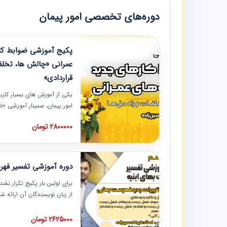
دوره‌های تخصصی امور پیمان
پکیج آموزشی ضوابط کار
عمرانی «چالش ها، تخلف
قراردادی»
یکی از آموزش‏‏‏‏‏‏ های بسیار کا
امور پیمان، سمینار آموزشی «
عمرانی» چالش ها، تخلفات و ر
2800000 تومان
در محل سندیکای شرکت های سا
آموزش نکات کلیدی مربوط به ک
به همراه تجربیات عملی ارائه
دوره آموزشی تفسیر فه
برای اولین بار پکیج تکرار نش
از زبان نویسندگان آن ارائه
مطالب فهرست بها تفسیر و ار
تصویری بوده و به همراه تصاو
2625000 تومان