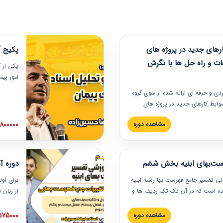
های جدید در پروژه های
پکیج آ
ات و راه حل ها با نگرش
یکی از آ
امور پی
در دانش
ربردی و حرفه‏ ای ارائه شده از سوی گروه
مربوط به
ضوابط کارهای جدید در پروژه های
بایدها و
اه حل ها با نگرش قراردادی است که
عملی در
2800000 توم
مشاهده دوره
ختمانی کشور ارائه شد. در این
ارهای جدید در اسناد و مدارک پیمان
 شده است.
رست‌بهای ابنیه بخش ششم
دوره آ
دنی تفسیر جامع فهرست بها رشته ابنیه
برای اول
 شده است که در آن تک تک ردیف ها و
از زبان
ائه شده است. این دوره به صورت کامل
مطالب ف
یر عملیات اجرایی مرتبط با ردیف های
تصویری 
1575000 توم
مشاهده دوره