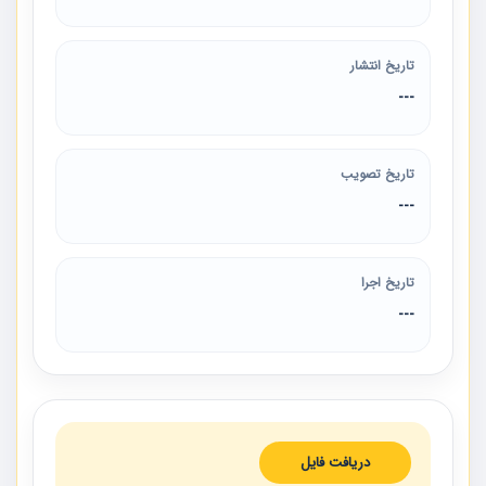
تاریخ انتشار
---
تاریخ تصویب
---
تاریخ اجرا
---
دریافت فایل