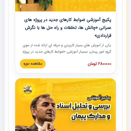
پکیج آموزشی ضوابط کارهای جدید در پروژه های
عمرانی «چالش ها، تخلفات و راه حل ها با نگرش
قراردادی»
یکی از آموزش‏‏‏‏‏‏ های بسیار کاربردی و حرفه‏ ای ارائه شده از سوی
گروه امور پیمان، سمینار آموزشی «ضوابط کارهای جدید در پروژه
های عمرانی» چالش ها، تخلفات و راه حل ها با نگرش قراردادی
2800000 تومان
مشاهده دوره
است که در محل سندیکای شرکت های ساختمانی کشور ارائه شد.
در این آموزش نکات کلیدی مربوط به کارهای جدید در اسناد و
مدارک پیمان به همراه تجربیات عملی ارائه شده است.