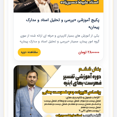
پکیج آموزشی «بررسی و تحلیل اسناد و مدارک
پیمان»
یکی از آموزش‏‏‏‏‏‏ های بسیار کاربردی و حرفه‏ ای ارائه شده از سوی
گروه امور پیمان، سمینار «بررسی و تحلیل اسناد و مدارک پیمان»
است که در دانشگاه صنعتی شریف ارائه شد. در این آموزش
2800000 تومان
مشاهده دوره
نکات کلیدی مربوط به اسناد و مدارک پیمان، اولویت بندی اسناد
و مدارک پیمان، بایدها و نبایدهای مربوط به اسناد و مدارک
پیمان به همراه تجربیات عملی در این خصوص ارائه شده است.