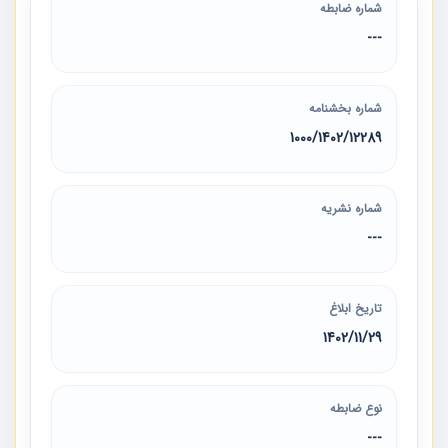
شماره ضابطه
---
شماره بخشنامه
12289‏/1402‏/1000
شماره نشریه
---
تاریخ ابلاغ
1402/11/29
نوع ضابطه
---