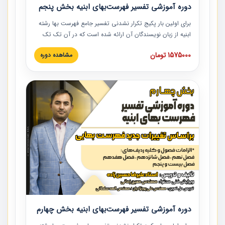
دوره آموزشی تفسیر فهرست‌بهای ابنیه بخش پنجم
برای اولین بار پکیج تکرار نشدنی تفسیر جامع فهرست بها رشته
ابنیه از زبان نویسندگان آن ارائه شده است که در آن تک تک
ردیف ها و مطالب فهرست بها تفسیر و ارائه شده است. این
1575000 تومان
مشاهده دوره
دوره به صورت کامل تصویری بوده و به همراه تصاویر عملیات
اجرایی مرتبط با ردیف های فهرست بها ارائه شده است. این
دوره با کلام مهندس علیرضاحسین‌زاده مدیر پروژه مهندسی
مشاور در امر بازنگری فهرست بها رشته ابنیه ارائه شده و به تمام
همکارانی که در حوزه صنعت ساخت در حال فعالیت هستند حتما
توصیه می کنیم از مطالب این دوره استفاده نمایند.
دوره آموزشی تفسیر فهرست‌بهای ابنیه بخش چهارم