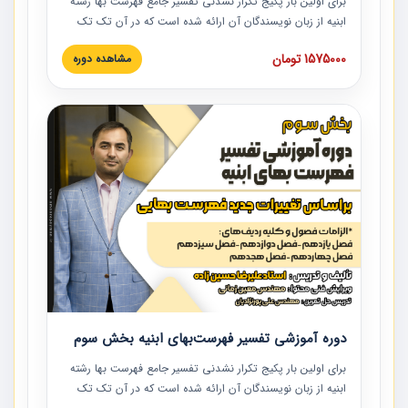
برای اولین بار پکیج تکرار نشدنی تفسیر جامع فهرست بها رشته
ابنیه از زبان نویسندگان آن ارائه شده است که در آن تک تک
ردیف ها و مطالب فهرست بها تفسیر و ارائه شده است. این
1575000 تومان
مشاهده دوره
دوره به صورت کامل تصویری بوده و به همراه تصاویر عملیات
اجرایی مرتبط با ردیف های فهرست بها ارائه شده است. این
دوره با کلام مهندس علیرضاحسین‌زاده مدیر پروژه مهندسی
مشاور در امر بازنگری فهرست بها رشته ابنیه ارائه شده و به تمام
همکارانی که در حوزه صنعت ساخت در حال فعالیت هستند حتما
توصیه می کنیم از مطالب این دوره استفاده نمایند.
دوره آموزشی تفسیر فهرست‌بهای ابنیه بخش سوم
برای اولین بار پکیج تکرار نشدنی تفسیر جامع فهرست بها رشته
ابنیه از زبان نویسندگان آن ارائه شده است که در آن تک تک