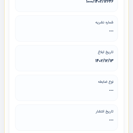
12646‏/1402‏/1000
شماره نشریه
---
تاریخ ابلاغ
1402/12/13
نوع ضابطه
---
تاریخ انتشار
---