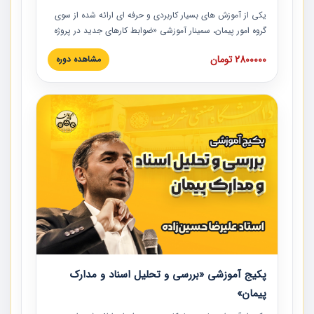
یکی از آموزش‏‏‏‏‏‏ های بسیار کاربردی و حرفه‏ ای ارائه شده از سوی
گروه امور پیمان، سمینار آموزشی «ضوابط کارهای جدید در پروژه
های عمرانی» چالش ها، تخلفات و راه حل ها با نگرش قراردادی
2800000 تومان
مشاهده دوره
است که در محل سندیکای شرکت های ساختمانی کشور ارائه شد.
در این آموزش نکات کلیدی مربوط به کارهای جدید در اسناد و
مدارک پیمان به همراه تجربیات عملی ارائه شده است.
پکیج آموزشی «بررسی و تحلیل اسناد و مدارک
پیمان»