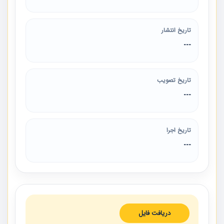
تاریخ انتشار
---
تاریخ تصویب
---
تاریخ اجرا
---
دریافت فایل