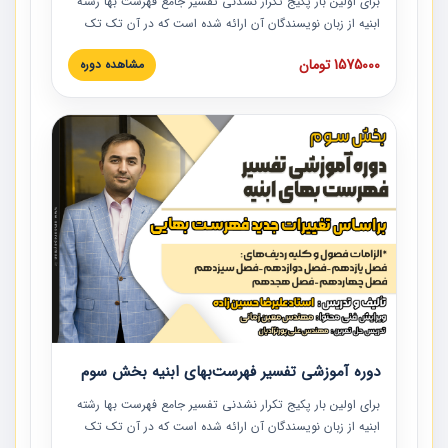
برای اولین بار پکیج تکرار نشدنی تفسیر جامع فهرست بها رشته
ابنیه از زبان نویسندگان آن ارائه شده است که در آن تک تک
ردیف ها و مطالب فهرست بها تفسیر و ارائه شده است. این
1575000 تومان
مشاهده دوره
دوره به صورت کامل تصویری بوده و به همراه تصاویر عملیات
اجرایی مرتبط با ردیف های فهرست بها ارائه شده است. این
دوره با کلام مهندس علیرضاحسین‌زاده مدیر پروژه مهندسی
مشاور در امر بازنگری فهرست بها رشته ابنیه ارائه شده و به تمام
همکارانی که در حوزه صنعت ساخت در حال فعالیت هستند حتما
توصیه می کنیم از مطالب این دوره استفاده نمایند.
دوره آموزشی تفسیر فهرست‌بهای ابنیه بخش سوم
برای اولین بار پکیج تکرار نشدنی تفسیر جامع فهرست بها رشته
ابنیه از زبان نویسندگان آن ارائه شده است که در آن تک تک