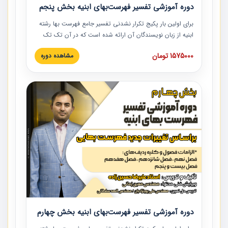
دوره آموزشی تفسیر فهرست‌بهای ابنیه بخش پنجم
برای اولین بار پکیج تکرار نشدنی تفسیر جامع فهرست بها رشته
ابنیه از زبان نویسندگان آن ارائه شده است که در آن تک تک
ردیف ها و مطالب فهرست بها تفسیر و ارائه شده است. این
1575000 تومان
مشاهده دوره
دوره به صورت کامل تصویری بوده و به همراه تصاویر عملیات
اجرایی مرتبط با ردیف های فهرست بها ارائه شده است. این
دوره با کلام مهندس علیرضاحسین‌زاده مدیر پروژه مهندسی
مشاور در امر بازنگری فهرست بها رشته ابنیه ارائه شده و به تمام
همکارانی که در حوزه صنعت ساخت در حال فعالیت هستند حتما
توصیه می کنیم از مطالب این دوره استفاده نمایند.
دوره آموزشی تفسیر فهرست‌بهای ابنیه بخش چهارم