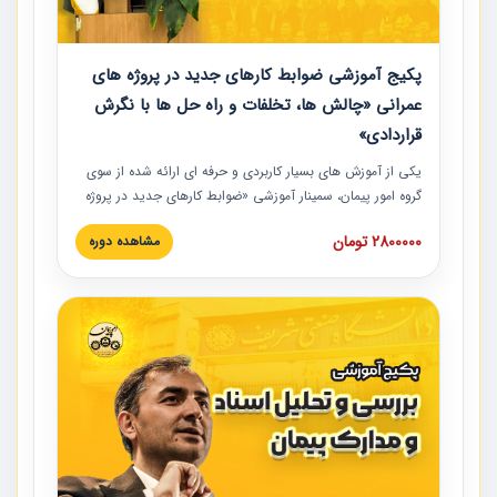
پکیج آموزشی ضوابط کارهای جدید در پروژه های
عمرانی «چالش ها، تخلفات و راه حل ها با نگرش
قراردادی»
یکی از آموزش‏‏‏‏‏‏ های بسیار کاربردی و حرفه‏ ای ارائه شده از سوی
گروه امور پیمان، سمینار آموزشی «ضوابط کارهای جدید در پروژه
های عمرانی» چالش ها، تخلفات و راه حل ها با نگرش قراردادی
2800000 تومان
مشاهده دوره
است که در محل سندیکای شرکت های ساختمانی کشور ارائه شد.
در این آموزش نکات کلیدی مربوط به کارهای جدید در اسناد و
مدارک پیمان به همراه تجربیات عملی ارائه شده است.