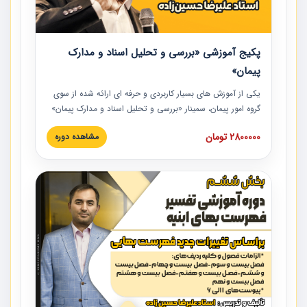
پکیج آموزشی «بررسی و تحلیل اسناد و مدارک
پیمان»
یکی از آموزش‏‏‏‏‏‏ های بسیار کاربردی و حرفه‏ ای ارائه شده از سوی
گروه امور پیمان، سمینار «بررسی و تحلیل اسناد و مدارک پیمان»
است که در دانشگاه صنعتی شریف ارائه شد. در این آموزش
2800000 تومان
مشاهده دوره
نکات کلیدی مربوط به اسناد و مدارک پیمان، اولویت بندی اسناد
و مدارک پیمان، بایدها و نبایدهای مربوط به اسناد و مدارک
پیمان به همراه تجربیات عملی در این خصوص ارائه شده است.