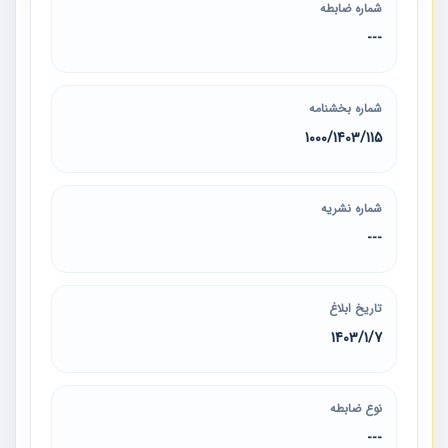
شماره ضابطه
---
شماره بخشنامه
115‏/1403‏/1000
شماره نشریه
---
تاریخ ابلاغ
1403/1/7
نوع ضابطه
---