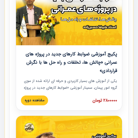
پکیج آموزشی ضوابط کارهای جدید در پروژه های
عمرانی «چالش ها، تخلفات و راه حل ها با نگرش
قراردادی»
یکی از آموزش‏‏‏‏‏‏ های بسیار کاربردی و حرفه‏ ای ارائه شده از سوی
گروه امور پیمان، سمینار آموزشی «ضوابط کارهای جدید در پروژه
های عمرانی» چالش ها، تخلفات و راه حل ها با نگرش قراردادی
2800000 تومان
مشاهده دوره
است که در محل سندیکای شرکت های ساختمانی کشور ارائه شد.
در این آموزش نکات کلیدی مربوط به کارهای جدید در اسناد و
مدارک پیمان به همراه تجربیات عملی ارائه شده است.