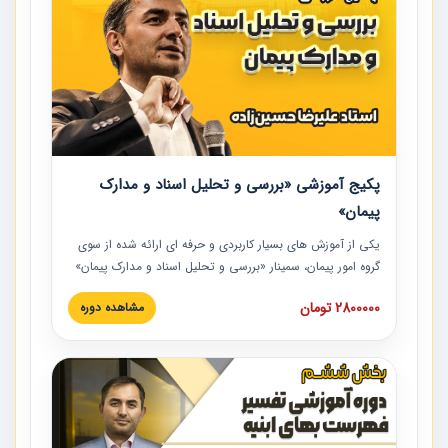
پکیج آموزشی «بررسی و تحلیل اسناد و مدارک
پیمان»
یکی از آموزش‏‏‏‏‏‏ های بسیار کاربردی و حرفه‏ ای ارائه شده از سوی
گروه امور پیمان، سمینار «بررسی و تحلیل اسناد و مدارک پیمان»
است که در دانشگاه صنعتی شریف ارائه شد. در این آموزش
2800000 تومان
مشاهده دوره
نکات کلیدی مربوط به اسناد و مدارک پیمان، اولویت بندی اسناد
و مدارک پیمان، بایدها و نبایدهای مربوط به اسناد و مدارک
پیمان به همراه تجربیات عملی در این خصوص ارائه شده است.