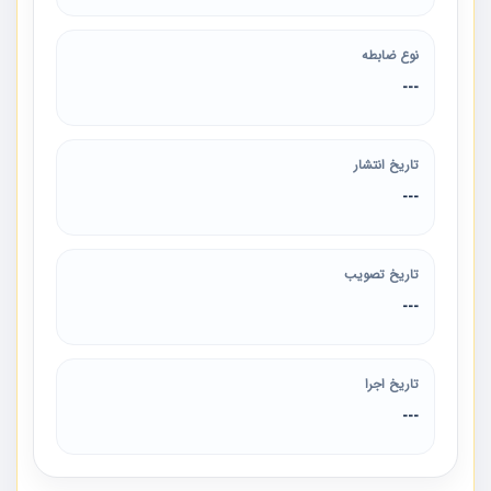
نوع ضابطه
---
تاریخ انتشار
---
تاریخ تصویب
---
تاریخ اجرا
---