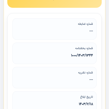
شماره ضابطه
---
شماره بخشنامه
1344‏/1403‏/1000
شماره نشریه
---
تاریخ ابلاغ
1403/2/18