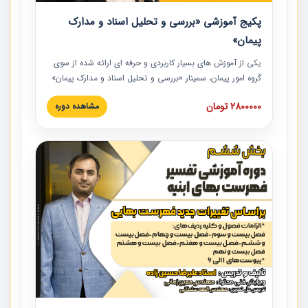
پکیج آموزشی «بررسی و تحلیل اسناد و مدارک
پیمان»
یکی از آموزش‏‏‏‏‏‏ های بسیار کاربردی و حرفه‏ ای ارائه شده از سوی
گروه امور پیمان، سمینار «بررسی و تحلیل اسناد و مدارک پیمان»
است که در دانشگاه صنعتی شریف ارائه شد. در این آموزش
2800000 تومان
مشاهده دوره
نکات کلیدی مربوط به اسناد و مدارک پیمان، اولویت بندی اسناد
و مدارک پیمان، بایدها و نبایدهای مربوط به اسناد و مدارک
پیمان به همراه تجربیات عملی در این خصوص ارائه شده است.