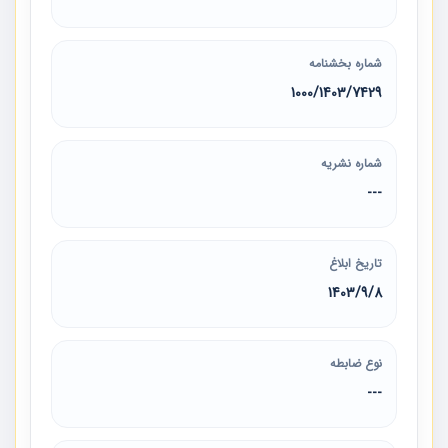
شماره بخشنامه
7429‏/1403‏/1000
شماره نشریه
---
تاریخ ابلاغ
1403/9/8
نوع ضابطه
---