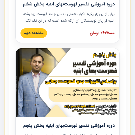
دوره آموزشی تفسیر فهرست‌بهای ابنیه بخش ششم
برای اولین بار پکیج تکرار نشدنی تفسیر جامع فهرست بها رشته
ابنیه از زبان نویسندگان آن ارائه شده است که در آن تک تک
ردیف ها و مطالب فهرست بها تفسیر و ارائه شده است. این
2625000 تومان
مشاهده دوره
دوره به صورت کامل تصویری بوده و به همراه تصاویر عملیات
اجرایی مرتبط با ردیف های فهرست بها ارائه شده است. این
دوره با کلام مهندس علیرضاحسین‌زاده مدیر پروژه مهندسی
مشاور در امر بازنگری فهرست بها رشته ابنیه ارائه شده و به تمام
همکارانی که در حوزه صنعت ساخت در حال فعالیت هستند حتما
توصیه می کنیم از مطالب این دوره استفاده نمایند.
دوره آموزشی تفسیر فهرست‌بهای ابنیه بخش پنجم