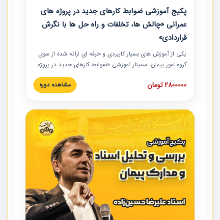
پکیج آموزشی ضوابط کارهای جدید در پروژه های
عمرانی «چالش ها، تخلفات و راه حل ها با نگرش
قراردادی»
یکی از آموزش‏‏‏‏‏‏ های بسیار کاربردی و حرفه‏ ای ارائه شده از سوی
گروه امور پیمان، سمینار آموزشی «ضوابط کارهای جدید در پروژه
های عمرانی» چالش ها، تخلفات و راه حل ها با نگرش قراردادی
2800000 تومان
مشاهده دوره
است که در محل سندیکای شرکت های ساختمانی کشور ارائه شد.
در این آموزش نکات کلیدی مربوط به کارهای جدید در اسناد و
مدارک پیمان به همراه تجربیات عملی ارائه شده است.