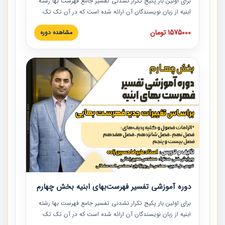
برای اولین بار پکیج تکرار نشدنی تفسیر جامع فهرست بها رشته
ابنیه از زبان نویسندگان آن ارائه شده است که در آن تک تک
ردیف ها و مطالب فهرست بها تفسیر و ارائه شده است. این
1575000 تومان
مشاهده دوره
دوره به صورت کامل تصویری بوده و به همراه تصاویر عملیات
اجرایی مرتبط با ردیف های فهرست بها ارائه شده است. این
دوره با کلام مهندس علیرضاحسین‌زاده مدیر پروژه مهندسی
مشاور در امر بازنگری فهرست بها رشته ابنیه ارائه شده و به تمام
همکارانی که در حوزه صنعت ساخت در حال فعالیت هستند حتما
توصیه می کنیم از مطالب این دوره استفاده نمایند.
دوره آموزشی تفسیر فهرست‌بهای ابنیه بخش چهارم
برای اولین بار پکیج تکرار نشدنی تفسیر جامع فهرست بها رشته
ابنیه از زبان نویسندگان آن ارائه شده است که در آن تک تک