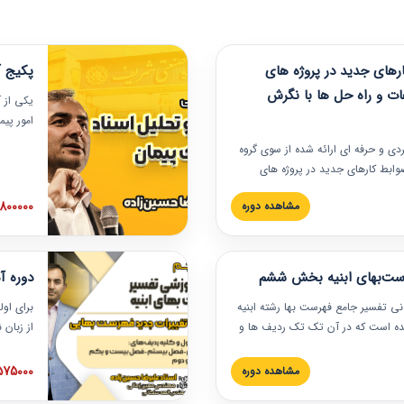
های جدید در پروژه های
پکیج آ
ات و راه حل ها با نگرش
یکی از آ
امور پی
در دانش
ربردی و حرفه‏ ای ارائه شده از سوی گروه
مربوط به
ضوابط کارهای جدید در پروژه های
بایدها و
اه حل ها با نگرش قراردادی است که
عملی در
2800000 توم
مشاهده دوره
ختمانی کشور ارائه شد. در این
ارهای جدید در اسناد و مدارک پیمان
 شده است.
رست‌بهای ابنیه بخش ششم
دوره آ
دنی تفسیر جامع فهرست بها رشته ابنیه
برای اول
 شده است که در آن تک تک ردیف ها و
از زبان
ائه شده است. این دوره به صورت کامل
مطالب ف
یر عملیات اجرایی مرتبط با ردیف های
تصویری 
1575000 توم
مشاهده دوره
ن دوره با کلام مهندس
فهرست ب