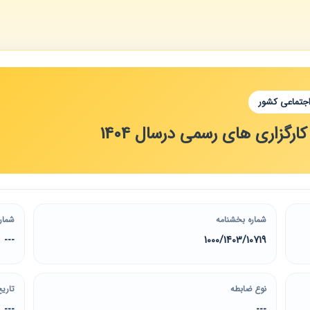
اجتماعی کشور
رگزاری های رسمی درسال 1404
شماره بخشنامه
شمار
10719/‏1403/‏1000
---
نوع ضابطه
تاریخ
---
---