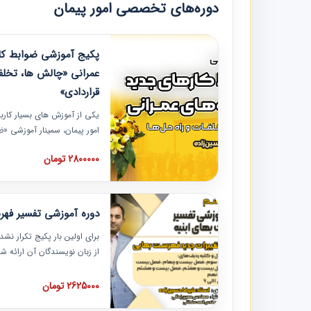
دوره‌های تخصصی امور پیمان
پکیج آموزشی ضوابط کار
عمرانی «چالش ها، تخلف
قراردادی»
یکی از آموزش‏‏‏‏‏‏ های بسیار کا
امور پیمان، سمینار آموزشی «
عمرانی» چالش ها، تخلفات و ر
2800000 تومان
در محل سندیکای شرکت های سا
آموزش نکات کلیدی مربوط به ک
به همراه تجربیات عملی ارائه
دوره آموزشی تفسیر فه
برای اولین بار پکیج تکرار نش
از زبان نویسندگان آن ارائه
مطالب فهرست بها تفسیر و ار
تصویری بوده و به همراه تصاو
2625000 تومان
فهرست بها ارائه شده است. ای