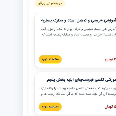
دوره‌های غیر رایگان
موزشی «بررسی و تحلیل اسناد و مدارک پیمان»
موزش‏‏‏‏‏‏ های بسیار کاربردی و حرفه‏ ای ارائه شده از سوی گروه
مان، سمینار «بررسی و تحلیل اسناد و مدارک پیمان» است که
گاه صنعتی شریف ارائه شد. در این آموزش نکات کلیدی
 اسناد و مدارک پیمان، اولویت بندی اسناد و مدارک پیمان،
 نبایدهای مربوط به اسناد و مدارک پیمان به همراه تجربیات
 این خصوص ارائه شده است.
ان
مشاهده دوره
موزشی تفسیر فهرست‌بهای ابنیه بخش پنجم
ین بار پکیج تکرار نشدنی تفسیر جامع فهرست بها رشته ابنیه
 نویسندگان آن ارائه شده است که در آن تک تک ردیف ها و
هرست بها تفسیر و ارائه شده است. این دوره به صورت کامل
بوده و به همراه تصاویر عملیات اجرایی مرتبط با ردیف های
ان
مشاهده دوره
ها ارائه شده است. این دوره با کلام مهندس