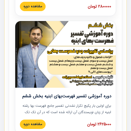
است که در دانشگاه صنعتی شریف ارائه شد. در این آموزش
2800000 تومان
مشاهده دوره
نکات کلیدی مربوط به اسناد و مدارک پیمان، اولویت بندی اسناد
و مدارک پیمان، بایدها و نبایدهای مربوط به اسناد و مدارک
پیمان به همراه تجربیات عملی در این خصوص ارائه شده است.
دوره آموزشی تفسیر فهرست‌بهای ابنیه بخش ششم
برای اولین بار پکیج تکرار نشدنی تفسیر جامع فهرست بها رشته
ابنیه از زبان نویسندگان آن ارائه شده است که در آن تک تک
ردیف ها و مطالب فهرست بها تفسیر و ارائه شده است. این
2625000 تومان
مشاهده دوره
دوره به صورت کامل تصویری بوده و به همراه تصاویر عملیات