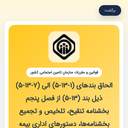
برگشت
قوانین و مقررات سازمان تامین اجتماعی کشور
الحاق بندهای (1‏‏-13‏‏-5) الی (7‏‏-13‏‏-5)
ذیل بند (13‏‏-5) از فصل پنجم
بخشنامه تنقیح، تلخیص و تجمیع
بخشنامه‌ها، دستورهای اداری بیمه