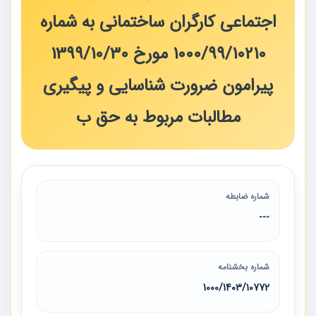
اجتماعی کارگران ساختمانی به شماره
10210‏‏/99‏‏/1000 مورخ 30‏/10‏/1399
پیرامون ضرورت شناسایی و پیگیری
مطالبات مربوط به حق ب
شماره ضابطه
---
شماره بخشنامه
10772‏/1403‏/1000