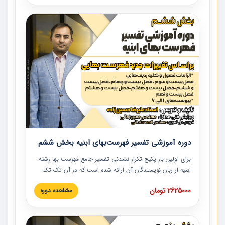
و مدارک پیمان، بایدها و نبایدهای مربوط به اسناد و مدارک
پیمان به همراه تجربیات عملی در این خصوص ارائه شده است.
دوره آموزشی تفسیر فهرست‌بهای ابنیه بخش ششم
برای اولین بار پکیج تکرار نشدنی تفسیر جامع فهرست بها رشته
ابنیه از زبان نویسندگان آن ارائه شده است که در آن تک تک
ردیف ها و مطالب فهرست بها تفسیر و ارائه شده است. این
2625000 تومان
مشاهده دوره
دوره به صورت کامل تصویری بوده و به همراه تصاویر عملیات
اجرایی مرتبط با ردیف های فهرست بها ارائه شده است. این
دوره با کلام مهندس علیرضاحسین‌زاده مدیر پروژه مهندسی