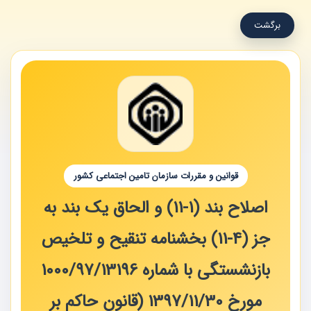
برگشت
قوانین و مقررات سازمان تامین اجتماعی کشور
اصلاح بند (1‏-11) و الحاق یک بند به
جز (4‏-11) بخشنامه تنقیح و تلخیص
بازنشستگی با شماره 13196‏/97‏/1000
مورخ 30‏/11‏/1397 (قانون حاکم بر