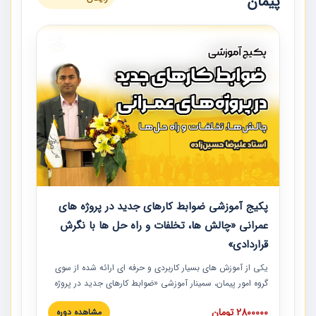
پیمان
پکیج آموزشی ضوابط کارهای جدید در پروژه های
عمرانی «چالش ها، تخلفات و راه حل ها با نگرش
قراردادی»
یکی از آموزش‏‏‏‏‏‏ های بسیار کاربردی و حرفه‏ ای ارائه شده از سوی
گروه امور پیمان، سمینار آموزشی «ضوابط کارهای جدید در پروژه
های عمرانی» چالش ها، تخلفات و راه حل ها با نگرش قراردادی
2800000 تومان
مشاهده دوره
است که در محل سندیکای شرکت های ساختمانی کشور ارائه شد.