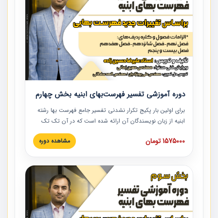
دوره آموزشی تفسیر فهرست‌بهای ابنیه بخش چهارم
برای اولین بار پکیج تکرار نشدنی تفسیر جامع فهرست بها رشته
ابنیه از زبان نویسندگان آن ارائه شده است که در آن تک تک
ردیف ها و مطالب فهرست بها تفسیر و ارائه شده است. این
1575000 تومان
مشاهده دوره
دوره به صورت کامل تصویری بوده و به همراه تصاویر عملیات
اجرایی مرتبط با ردیف های فهرست بها ارائه شده است. این
دوره با کلام مهندس علیرضاحسین‌زاده مدیر پروژه مهندسی
مشاور در امر بازنگری فهرست بها رشته ابنیه ارائه شده و به تمام
همکارانی که در حوزه صنعت ساخت در حال فعالیت هستند حتما
توصیه می کنیم از مطالب این دوره استفاده نمایند.