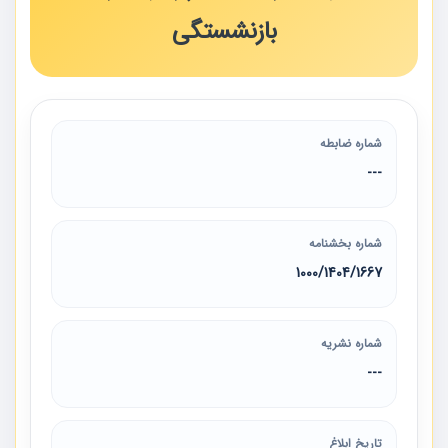
بازنشستگی
شماره ضابطه
---
شماره بخشنامه
1667/‏1404/‏1000
شماره نشریه
---
تاریخ ابلاغ