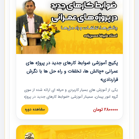
پکیج آموزشی ضوابط کارهای جدید در پروژه های
عمرانی «چالش ها، تخلفات و راه حل ها با نگرش
قراردادی»
یکی از آموزش‏‏‏‏‏‏ های بسیار کاربردی و حرفه‏ ای ارائه شده از سوی
گروه امور پیمان، سمینار آموزشی «ضوابط کارهای جدید در پروژه
های عمرانی» چالش ها، تخلفات و راه حل ها با نگرش قراردادی
2800000 تومان
مشاهده دوره
است که در محل سندیکای شرکت های ساختمانی کشور ارائه شد.
در این آموزش نکات کلیدی مربوط به کارهای جدید در اسناد و
مدارک پیمان به همراه تجربیات عملی ارائه شده است.