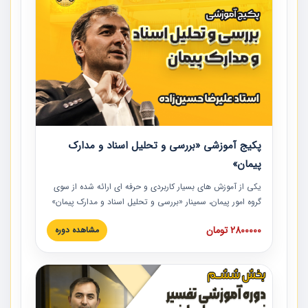
پکیج آموزشی «بررسی و تحلیل اسناد و مدارک
پیمان»
یکی از آموزش‏‏‏‏‏‏ های بسیار کاربردی و حرفه‏ ای ارائه شده از سوی
گروه امور پیمان، سمینار «بررسی و تحلیل اسناد و مدارک پیمان»
است که در دانشگاه صنعتی شریف ارائه شد. در این آموزش
2800000 تومان
مشاهده دوره
نکات کلیدی مربوط به اسناد و مدارک پیمان، اولویت بندی اسناد
و مدارک پیمان، بایدها و نبایدهای مربوط به اسناد و مدارک
پیمان به همراه تجربیات عملی در این خصوص ارائه شده است.