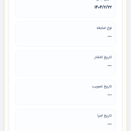
1404/2/22
نوع ضابطه
---
تاریخ انتشار
---
تاریخ تصویب
---
تاریخ اجرا
---