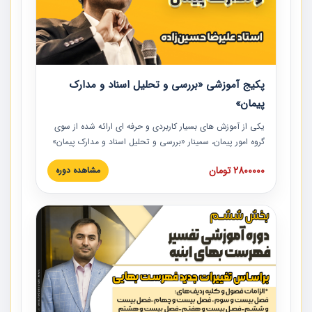
پکیج آموزشی «بررسی و تحلیل اسناد و مدارک
پیمان»
یکی از آموزش‏‏‏‏‏‏ های بسیار کاربردی و حرفه‏ ای ارائه شده از سوی
گروه امور پیمان، سمینار «بررسی و تحلیل اسناد و مدارک پیمان»
است که در دانشگاه صنعتی شریف ارائه شد. در این آموزش
2800000 تومان
مشاهده دوره
نکات کلیدی مربوط به اسناد و مدارک پیمان، اولویت بندی اسناد
و مدارک پیمان، بایدها و نبایدهای مربوط به اسناد و مدارک
پیمان به همراه تجربیات عملی در این خصوص ارائه شده است.