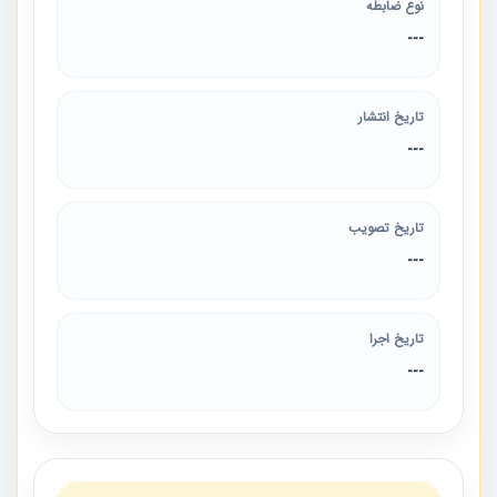
نوع ضابطه
---
تاریخ انتشار
---
تاریخ تصویب
---
تاریخ اجرا
---