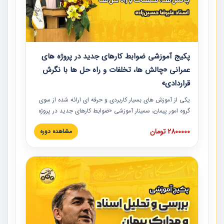
پکیج آموزشی ضوابط کارهای جدید در پروژه های
عمرانی «چالش ها، تخلفات و راه حل ها با نگرش
قراردادی»
یکی از آموزش‏‏‏‏‏‏ های بسیار کاربردی و حرفه‏ ای ارائه شده از سوی
گروه امور پیمان، سمینار آموزشی «ضوابط کارهای جدید در پروژه
های عمرانی» چالش ها، تخلفات و راه حل ها با نگرش قراردادی
2800000 تومان
مشاهده دوره
است که در محل سندیکای شرکت های ساختمانی کشور ارائه شد.
در این آموزش نکات کلیدی مربوط به کارهای جدید در اسناد و
مدارک پیمان به همراه تجربیات عملی ارائه شده است.