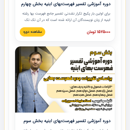
دوره آموزشی تفسیر فهرست‌بهای ابنیه بخش چهارم
برای اولین بار پکیج تکرار نشدنی تفسیر جامع فهرست بها رشته
ابنیه از زبان نویسندگان آن ارائه شده است که در آن تک تک
ردیف ها و مطالب فهرست بها تفسیر و ارائه شده است. این
1575000 تومان
مشاهده دوره
دوره به صورت کامل تصویری بوده و به همراه تصاویر عملیات
اجرایی مرتبط با ردیف های فهرست بها ارائه شده است. این
دوره با کلام مهندس علیرضاحسین‌زاده مدیر پروژه مهندسی
مشاور در امر بازنگری فهرست بها رشته ابنیه ارائه شده و به تمام
همکارانی که در حوزه صنعت ساخت در حال فعالیت هستند حتما
توصیه می کنیم از مطالب این دوره استفاده نمایند.
دوره آموزشی تفسیر فهرست‌بهای ابنیه بخش سوم