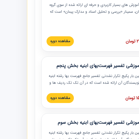
موزش‏‏‏‏‏‏ های بسیار کاربردی و حرفه‏ ای ارائه شده از سوی گروه
مان، سمینار «بررسی و تحلیل اسناد و مدارک پیمان» است که
گاه صنعتی شریف ارائه شد. در این آموزش نکات کلیدی
 اسناد و مدارک پیمان، اولویت بندی اسناد و مدارک پیمان،
 نبایدهای مربوط به اسناد و مدارک پیمان به همراه تجربیات
 این خصوص ارائه شده است.
ان
مشاهده دوره
موزشی تفسیر فهرست‌بهای ابنیه بخش پنجم
ین بار پکیج تکرار نشدنی تفسیر جامع فهرست بها رشته ابنیه
 نویسندگان آن ارائه شده است که در آن تک تک ردیف ها و
هرست بها تفسیر و ارائه شده است. این دوره به صورت کامل
بوده و به همراه تصاویر عملیات اجرایی مرتبط با ردیف های
ان
مشاهده دوره
ها ارائه شده است. این دوره با کلام مهندس
سین‌زاده مدیر پروژه مهندسی مشاور در امر بازنگری فهرست
 ابنیه ارائه شده و به تمام همکارانی که در حوزه صنعت
موزشی تفسیر فهرست‌بهای ابنیه بخش سوم
 حال فعالیت هستند حتما توصیه می کنیم از مطالب این
فاده نمایند.
ین بار پکیج تکرار نشدنی تفسیر جامع فهرست بها رشته ابنیه