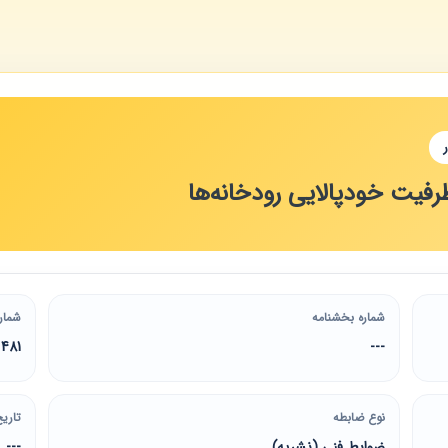
رفیت خودپالایی رودخانه‌ها
شماره بخشنامه
شمار
481
---
نوع ضابطه
تاریخ
ضوابط فنی (نشریه)
---