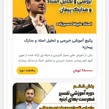
پکیج آموزشی «بررسی و تحلیل اسناد و مدارک
پیمان»
یکی از آموزش‏‏‏‏‏‏ های بسیار کاربردی و حرفه‏ ای ارائه شده از سوی
گروه امور پیمان، سمینار «بررسی و تحلیل اسناد و مدارک پیمان»
است که در دانشگاه صنعتی شریف ارائه شد. در این آموزش
2800000 تومان
مشاهده دوره
نکات کلیدی مربوط به اسناد و مدارک پیمان، اولویت بندی اسناد
و مدارک پیمان، بایدها و نبایدهای مربوط به اسناد و مدارک
پیمان به همراه تجربیات عملی در این خصوص ارائه شده است.