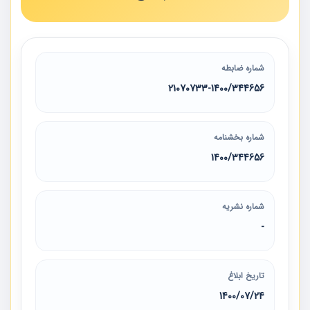
شماره ضابطه
21070733-1400/344656
شماره بخشنامه
1400/344656
شماره نشریه
-
تاریخ ابلاغ
1400/07/24