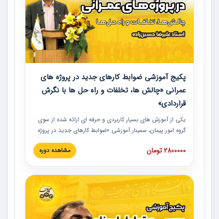
پکیج آموزشی ضوابط کارهای جدید در پروژه های
عمرانی «چالش ها، تخلفات و راه حل ها با نگرش
قراردادی»
یکی از آموزش‏‏‏‏‏‏ های بسیار کاربردی و حرفه‏ ای ارائه شده از سوی
گروه امور پیمان، سمینار آموزشی «ضوابط کارهای جدید در پروژه
های عمرانی» چالش ها، تخلفات و راه حل ها با نگرش قراردادی
2800000 تومان
مشاهده دوره
است که در محل سندیکای شرکت های ساختمانی کشور ارائه شد.
در این آموزش نکات کلیدی مربوط به کارهای جدید در اسناد و
مدارک پیمان به همراه تجربیات عملی ارائه شده است.