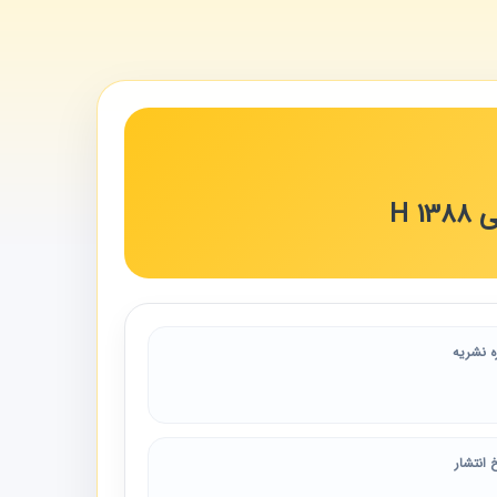
H 
ه نشریه
 انتشار