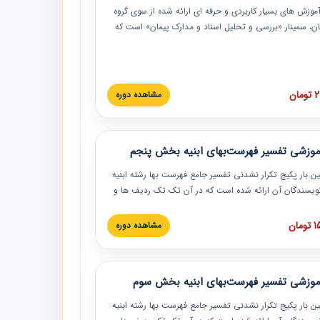
موزش‏‏‏‏‏‏ های بسیار کاربردی و حرفه‏ ای ارائه شده از سوی گروه
مان، سمینار «بررسی و تحلیل اسناد و مدارک پیمان» است که
گاه صنعتی شریف ارائه شد. در این آموزش نکات کلیدی
 اسناد و مدارک پیمان، اولویت بندی اسناد و مدارک پیمان،
 نبایدهای مربوط به اسناد و مدارک پیمان به همراه تجربیات
 این خصوص ارائه شده است.
ان
مشاهده دوره
موزشی تفسیر فهرست‌بهای ابنیه بخش پنجم
ین بار پکیج تکرار نشدنی تفسیر جامع فهرست بها رشته ابنیه
 نویسندگان آن ارائه شده است که در آن تک تک ردیف ها و
هرست بها تفسیر و ارائه شده است. این دوره به صورت کامل
بوده و به همراه تصاویر عملیات اجرایی مرتبط با ردیف های
ان
مشاهده دوره
ها ارائه شده است. این دوره با کلام مهندس
سین‌زاده مدیر پروژه مهندسی مشاور در امر بازنگری فهرست
 ابنیه ارائه شده و به تمام همکارانی که در حوزه صنعت
موزشی تفسیر فهرست‌بهای ابنیه بخش سوم
 حال فعالیت هستند حتما توصیه می کنیم از مطالب این
فاده نمایند.
ین بار پکیج تکرار نشدنی تفسیر جامع فهرست بها رشته ابنیه