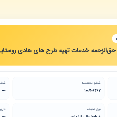
‌الزحمه خدمات تهیه طرح‌ ‌های هادی روستایی 1388
شماره بخشنامه
شمار
---
100/106467
نوع ضابطه
تاریخ
ضوابط مالی قراردادی
---