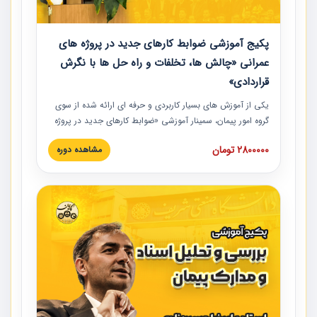
پکیج آموزشی ضوابط کارهای جدید در پروژه های
عمرانی «چالش ها، تخلفات و راه حل ها با نگرش
قراردادی»
یکی از آموزش‏‏‏‏‏‏ های بسیار کاربردی و حرفه‏ ای ارائه شده از سوی
گروه امور پیمان، سمینار آموزشی «ضوابط کارهای جدید در پروژه
های عمرانی» چالش ها، تخلفات و راه حل ها با نگرش قراردادی
2800000 تومان
مشاهده دوره
است که در محل سندیکای شرکت های ساختمانی کشور ارائه شد.
در این آموزش نکات کلیدی مربوط به کارهای جدید در اسناد و
مدارک پیمان به همراه تجربیات عملی ارائه شده است.