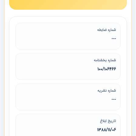
شماره ضابطه
---
شماره بخشنامه
100/106466
شماره نشریه
---
تاریخ ابلاغ
1388/11/06