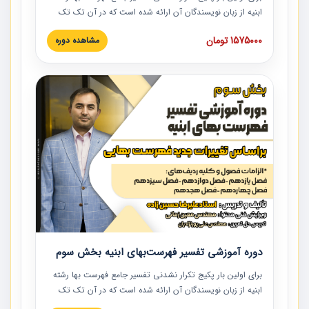
ابنیه از زبان نویسندگان آن ارائه شده است که در آن تک تک
ردیف ها و مطالب فهرست بها تفسیر و ارائه شده است. این
1575000 تومان
مشاهده دوره
دوره به صورت کامل تصویری بوده و به همراه تصاویر عملیات
اجرایی مرتبط با ردیف های فهرست بها ارائه شده است. این
دوره با کلام مهندس علیرضاحسین‌زاده مدیر پروژه مهندسی
مشاور در امر بازنگری فهرست بها رشته ابنیه ارائه شده و به تمام
همکارانی که در حوزه صنعت ساخت در حال فعالیت هستند حتما
توصیه می کنیم از مطالب این دوره استفاده نمایند.
دوره آموزشی تفسیر فهرست‌بهای ابنیه بخش سوم
برای اولین بار پکیج تکرار نشدنی تفسیر جامع فهرست بها رشته
ابنیه از زبان نویسندگان آن ارائه شده است که در آن تک تک
ردیف ها و مطالب فهرست بها تفسیر و ارائه شده است. این