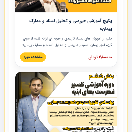
پکیج آموزشی «بررسی و تحلیل اسناد و مدارک
پیمان»
یکی از آموزش‏‏‏‏‏‏ های بسیار کاربردی و حرفه‏ ای ارائه شده از سوی
گروه امور پیمان، سمینار «بررسی و تحلیل اسناد و مدارک پیمان»
است که در دانشگاه صنعتی شریف ارائه شد. در این آموزش
2800000 تومان
مشاهده دوره
نکات کلیدی مربوط به اسناد و مدارک پیمان، اولویت بندی اسناد
و مدارک پیمان، بایدها و نبایدهای مربوط به اسناد و مدارک
پیمان به همراه تجربیات عملی در این خصوص ارائه شده است.