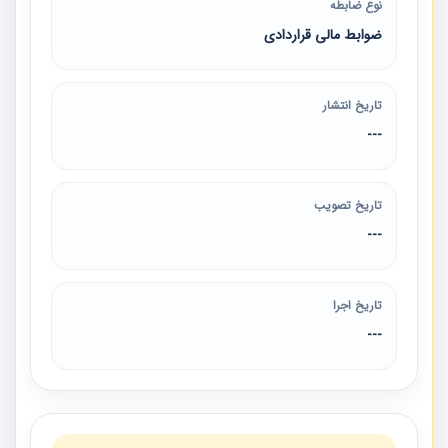
نوع ضابطه
ضوابط مالی قراردادی
تاریخ انتشار
---
تاریخ تصویب
---
تاریخ اجرا
---