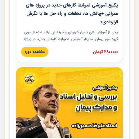
پکیج آموزشی ضوابط کارهای جدید در پروژه های
عمرانی «چالش ها، تخلفات و راه حل ها با نگرش
قراردادی»
یکی از آموزش‏‏‏‏‏‏ های بسیار کاربردی و حرفه‏ ای ارائه شده از سوی
گروه امور پیمان، سمینار آموزشی «ضوابط کارهای جدید در پروژه
های عمرانی» چالش ها، تخلفات و راه حل ها با نگرش قراردادی
2800000 تومان
مشاهده دوره
است که در محل سندیکای شرکت های ساختمانی کشور ارائه شد.
در این آموزش نکات کلیدی مربوط به کارهای جدید در اسناد و
مدارک پیمان به همراه تجربیات عملی ارائه شده است.