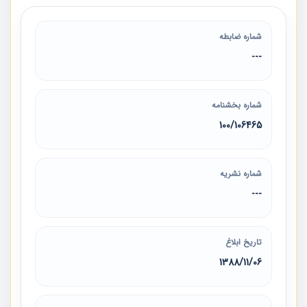
شماره ضابطه
---
شماره بخشنامه
100/106465
شماره نشریه
---
تاریخ ابلاغ
1388/11/06