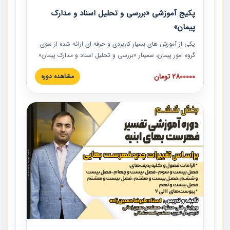
پکیج آموزشی «بررسی و تحلیل اسناد و مدارک
پیمان»
یکی از آموزش‏‏‏‏‏‏ های بسیار کاربردی و حرفه‏ ای ارائه شده از سوی
گروه امور پیمان، سمینار «بررسی و تحلیل اسناد و مدارک پیمان»
است که در دانشگاه صنعتی شریف ارائه شد. در این آموزش
2800000 تومان
مشاهده دوره
نکات کلیدی مربوط به اسناد و مدارک پیمان، اولویت بندی اسناد
و مدارک پیمان، بایدها و نبایدهای مربوط به اسناد و مدارک
پیمان به همراه تجربیات عملی در این خصوص ارائه شده است.