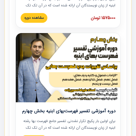
ابنیه از زبان نویسندگان آن ارائه شده است که در آن تک تک
ردیف ها و مطالب فهرست بها تفسیر و ارائه شده است. این
1575000 تومان
مشاهده دوره
دوره به صورت کامل تصویری بوده و به همراه تصاویر عملیات
اجرایی مرتبط با ردیف های فهرست بها ارائه شده است. این
دوره با کلام مهندس علیرضاحسین‌زاده مدیر پروژه مهندسی
مشاور در امر بازنگری فهرست بها رشته ابنیه ارائه شده و به تمام
همکارانی که در حوزه صنعت ساخت در حال فعالیت هستند حتما
توصیه می کنیم از مطالب این دوره استفاده نمایند.
دوره آموزشی تفسیر فهرست‌بهای ابنیه بخش چهارم
برای اولین بار پکیج تکرار نشدنی تفسیر جامع فهرست بها رشته
ابنیه از زبان نویسندگان آن ارائه شده است که در آن تک تک
ردیف ها و مطالب فهرست بها تفسیر و ارائه شده است. این