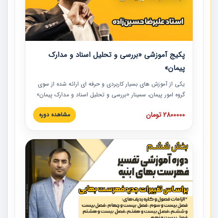
پکیج آموزشی «بررسی و تحلیل اسناد و مدارک
پیمان»
یکی از آموزش‏‏‏‏‏‏ های بسیار کاربردی و حرفه‏ ای ارائه شده از سوی
گروه امور پیمان، سمینار «بررسی و تحلیل اسناد و مدارک پیمان»
است که در دانشگاه صنعتی شریف ارائه شد. در این آموزش
2800000 تومان
مشاهده دوره
نکات کلیدی مربوط به اسناد و مدارک پیمان، اولویت بندی اسناد
و مدارک پیمان، بایدها و نبایدهای مربوط به اسناد و مدارک
پیمان به همراه تجربیات عملی در این خصوص ارائه شده است.