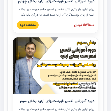
دوره آموزشی تفسیر فهرست‌بهای ابنیه بخش چهارم
برای اولین بار پکیج تکرار نشدنی تفسیر جامع فهرست بها رشته
ابنیه از زبان نویسندگان آن ارائه شده است که در آن تک تک
ردیف ها و مطالب فهرست بها تفسیر و ارائه شده است. این
1575000 تومان
مشاهده دوره
دوره به صورت کامل تصویری بوده و به همراه تصاویر عملیات
اجرایی مرتبط با ردیف های فهرست بها ارائه شده است. این
دوره با کلام مهندس علیرضاحسین‌زاده مدیر پروژه مهندسی
مشاور در امر بازنگری فهرست بها رشته ابنیه ارائه شده و به تمام
همکارانی که در حوزه صنعت ساخت در حال فعالیت هستند حتما
توصیه می کنیم از مطالب این دوره استفاده نمایند.
دوره آموزشی تفسیر فهرست‌بهای ابنیه بخش سوم
برای اولین بار پکیج تکرار نشدنی تفسیر جامع فهرست بها رشته