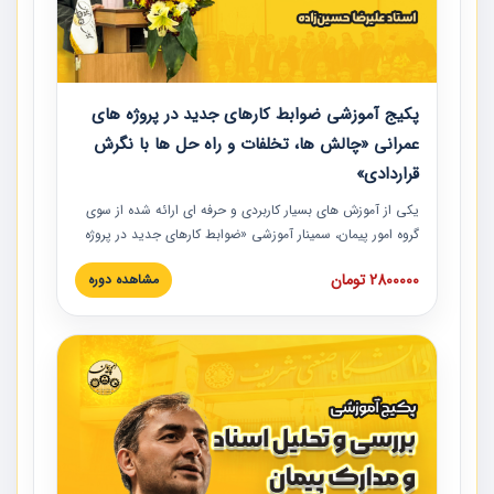
پکیج آموزشی ضوابط کارهای جدید در پروژه های
عمرانی «چالش ها، تخلفات و راه حل ها با نگرش
قراردادی»
یکی از آموزش‏‏‏‏‏‏ های بسیار کاربردی و حرفه‏ ای ارائه شده از سوی
گروه امور پیمان، سمینار آموزشی «ضوابط کارهای جدید در پروژه
های عمرانی» چالش ها، تخلفات و راه حل ها با نگرش قراردادی
2800000 تومان
مشاهده دوره
است که در محل سندیکای شرکت های ساختمانی کشور ارائه شد.
در این آموزش نکات کلیدی مربوط به کارهای جدید در اسناد و
مدارک پیمان به همراه تجربیات عملی ارائه شده است.