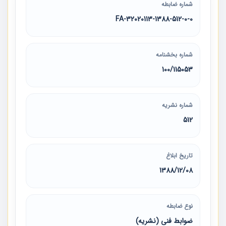
شماره ضابطه
32020113-1388-512-0-0-FA
شماره بخشنامه
100/115053
شماره نشریه
512
تاریخ ابلاغ
1388/12/08
نوع ضابطه
ضوابط فنی (نشریه)