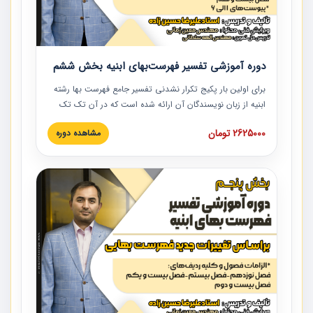
دوره آموزشی تفسیر فهرست‌بهای ابنیه بخش ششم
برای اولین بار پکیج تکرار نشدنی تفسیر جامع فهرست بها رشته
ابنیه از زبان نویسندگان آن ارائه شده است که در آن تک تک
ردیف ها و مطالب فهرست بها تفسیر و ارائه شده است. این
2625000 تومان
مشاهده دوره
دوره به صورت کامل تصویری بوده و به همراه تصاویر عملیات
اجرایی مرتبط با ردیف های فهرست بها ارائه شده است. این
دوره با کلام مهندس علیرضاحسین‌زاده مدیر پروژه مهندسی
مشاور در امر بازنگری فهرست بها رشته ابنیه ارائه شده و به تمام
همکارانی که در حوزه صنعت ساخت در حال فعالیت هستند حتما
توصیه می کنیم از مطالب این دوره استفاده نمایند.