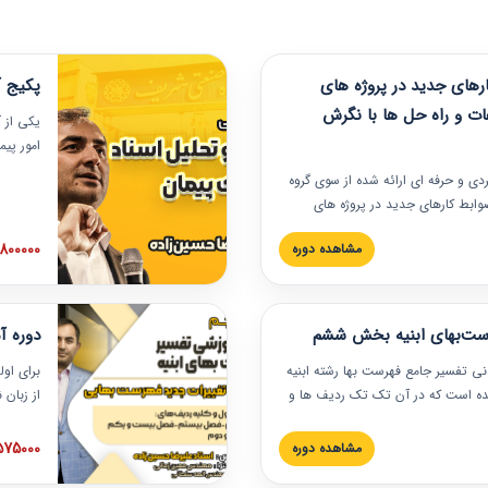
های جدید در پروژه های
پکیج آ
ات و راه حل ها با نگرش
یکی از آ
امور پی
در دانش
ربردی و حرفه‏ ای ارائه شده از سوی گروه
مربوط به
ضوابط کارهای جدید در پروژه های
بایدها و
اه حل ها با نگرش قراردادی است که
عملی در
2800000 توم
مشاهده دوره
ختمانی کشور ارائه شد. در این
ارهای جدید در اسناد و مدارک پیمان
 شده است.
رست‌بهای ابنیه بخش ششم
دوره آ
دنی تفسیر جامع فهرست بها رشته ابنیه
برای اول
 شده است که در آن تک تک ردیف ها و
از زبان
ائه شده است. این دوره به صورت کامل
مطالب ف
یر عملیات اجرایی مرتبط با ردیف های
تصویری 
1575000 توم
مشاهده دوره
ن دوره با کلام مهندس
فهرست ب