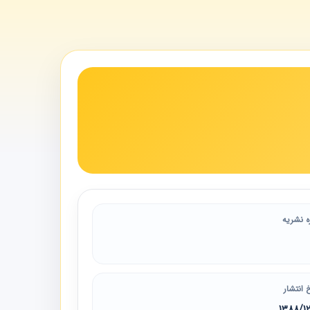
ه نشریه
 انتشار
1388/1