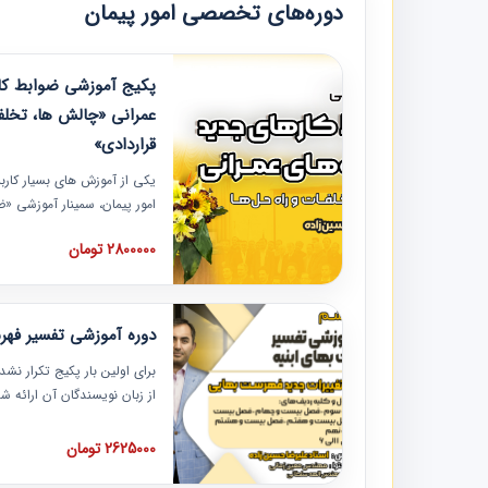
دوره‌های تخصصی امور پیمان
پکیج آموزشی ضوابط کار
عمرانی «چالش ها، تخلف
قراردادی»
یکی از آموزش‏‏‏‏‏‏ های بسیار کا
امور پیمان، سمینار آموزشی «
عمرانی» چالش ها، تخلفات و ر
2800000 تومان
در محل سندیکای شرکت های سا
آموزش نکات کلیدی مربوط به ک
به همراه تجربیات عملی ارائه
دوره آموزشی تفسیر فه
برای اولین بار پکیج تکرار نش
از زبان نویسندگان آن ارائه
مطالب فهرست بها تفسیر و ار
تصویری بوده و به همراه تصاو
2625000 تومان
فهرست بها ارائه شده است. ای