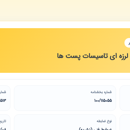
ی لرزه ای تاسیسات پست ها
شماره بخشنامه
شمار
513
100/115055
نوع ضابطه
تاریخ
ضوابط فنی (نشریه)
2/08