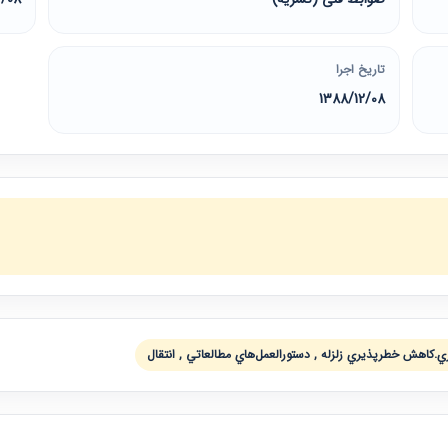
تاریخ اجرا
1388/12/08
.كاهش خطرپذيري زلزله , دستورالعمل‌هاي مطالعاتي , انتقال