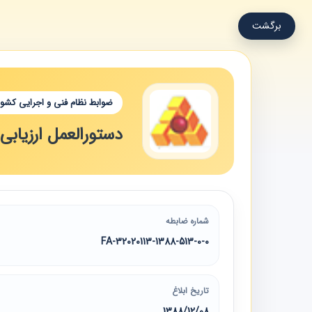
برگشت
ضوابط نظام فنی و اجرایی کشور
دستورالعمل ارزیاب
شماره ضابطه
32020113-1388-513-0-0-FA
تاریخ ابلاغ
1388/12/08