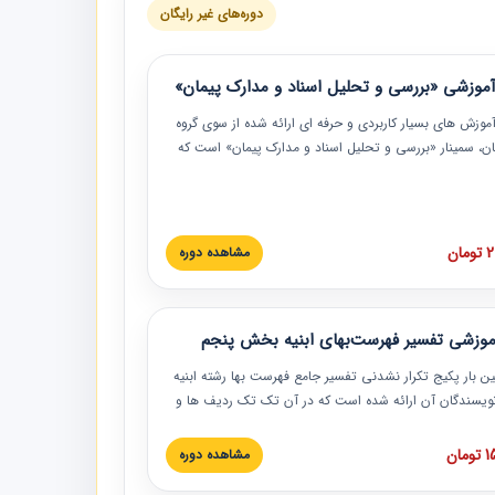
دوره‌های غیر رایگان
موزشی «بررسی و تحلیل اسناد و مدارک پیمان»
موزش‏‏‏‏‏‏ های بسیار کاربردی و حرفه‏ ای ارائه شده از سوی گروه
مان، سمینار «بررسی و تحلیل اسناد و مدارک پیمان» است که
گاه صنعتی شریف ارائه شد. در این آموزش نکات کلیدی
 اسناد و مدارک پیمان، اولویت بندی اسناد و مدارک پیمان،
 نبایدهای مربوط به اسناد و مدارک پیمان به همراه تجربیات
 این خصوص ارائه شده است.
ان
مشاهده دوره
موزشی تفسیر فهرست‌بهای ابنیه بخش پنجم
ین بار پکیج تکرار نشدنی تفسیر جامع فهرست بها رشته ابنیه
 نویسندگان آن ارائه شده است که در آن تک تک ردیف ها و
هرست بها تفسیر و ارائه شده است. این دوره به صورت کامل
بوده و به همراه تصاویر عملیات اجرایی مرتبط با ردیف های
ان
مشاهده دوره
ها ارائه شده است. این دوره با کلام مهندس