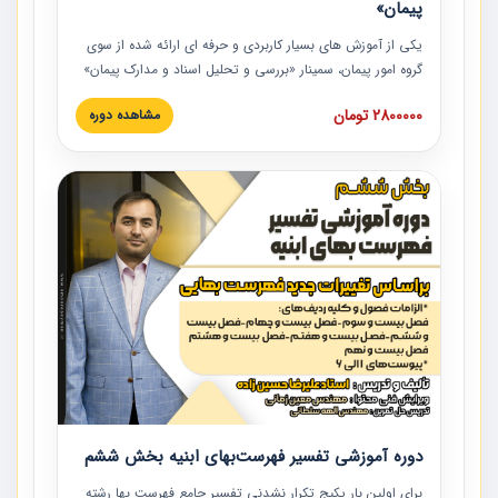
پیمان»
یکی از آموزش‏‏‏‏‏‏ های بسیار کاربردی و حرفه‏ ای ارائه شده از سوی
گروه امور پیمان، سمینار «بررسی و تحلیل اسناد و مدارک پیمان»
است که در دانشگاه صنعتی شریف ارائه شد. در این آموزش
2800000 تومان
مشاهده دوره
نکات کلیدی مربوط به اسناد و مدارک پیمان، اولویت بندی اسناد
و مدارک پیمان، بایدها و نبایدهای مربوط به اسناد و مدارک
پیمان به همراه تجربیات عملی در این خصوص ارائه شده است.
دوره آموزشی تفسیر فهرست‌بهای ابنیه بخش ششم
برای اولین بار پکیج تکرار نشدنی تفسیر جامع فهرست بها رشته