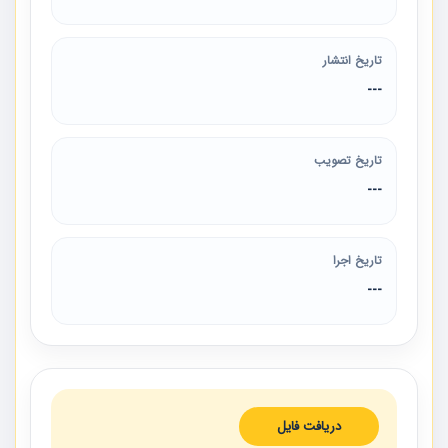
تاریخ انتشار
---
تاریخ تصویب
---
تاریخ اجرا
---
دریافت فایل