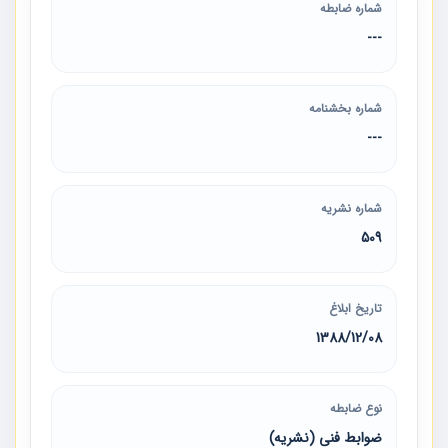
شماره ضابطه
---
شماره بخشنامه
---
شماره نشریه
509
تاریخ ابلاغ
1388/12/08
نوع ضابطه
ضوابط فنی (نشریه)