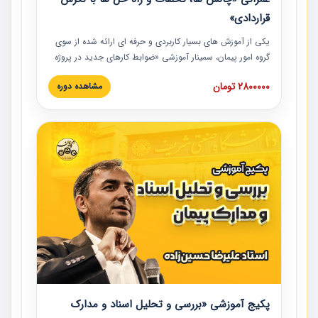
قراردادی»
یکی از آموزش‏‏‏‏‏‏ های بسیار کاربردی و حرفه‏ ای ارائه شده از سوی
گروه امور پیمان، سمینار آموزشی «ضوابط کارهای جدید در پروژه
های عمرانی» چالش ها، تخلفات و راه حل ها با نگرش قراردادی
2800000 تومان
مشاهده دوره
است که در محل سندیکای شرکت های ساختمانی کشور ارائه شد.
در این آموزش نکات کلیدی مربوط به کارهای جدید در اسناد و
مدارک پیمان به همراه تجربیات عملی ارائه شده است.
پکیج آموزشی «بررسی و تحلیل اسناد و مدارک