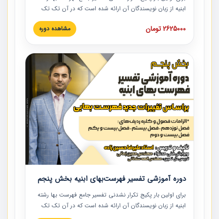
ابنیه از زبان نویسندگان آن ارائه شده است که در آن تک تک
ردیف ها و مطالب فهرست بها تفسیر و ارائه شده است. این
2625000 تومان
مشاهده دوره
دوره به صورت کامل تصویری بوده و به همراه تصاویر عملیات
اجرایی مرتبط با ردیف های فهرست بها ارائه شده است. این
دوره با کلام مهندس علیرضاحسین‌زاده مدیر پروژه مهندسی
مشاور در امر بازنگری فهرست بها رشته ابنیه ارائه شده و به تمام
همکارانی که در حوزه صنعت ساخت در حال فعالیت هستند حتما
توصیه می کنیم از مطالب این دوره استفاده نمایند.
دوره آموزشی تفسیر فهرست‌بهای ابنیه بخش پنجم
برای اولین بار پکیج تکرار نشدنی تفسیر جامع فهرست بها رشته
ابنیه از زبان نویسندگان آن ارائه شده است که در آن تک تک
ردیف ها و مطالب فهرست بها تفسیر و ارائه شده است. این