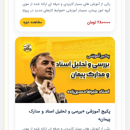
یکی از آموزش‏‏‏‏‏‏ های بسیار کاربردی و حرفه‏ ای ارائه شده از سوی
گروه امور پیمان، سمینار آموزشی «ضوابط کارهای جدید در پروژه
های عمرانی» چالش ها، تخلفات و راه حل ها با نگرش قراردادی
2800000 تومان
مشاهده دوره
است که در محل سندیکای شرکت های ساختمانی کشور ارائه شد.
در این آموزش نکات کلیدی مربوط به کارهای جدید در اسناد و
مدارک پیمان به همراه تجربیات عملی ارائه شده است.
پکیج آموزشی «بررسی و تحلیل اسناد و مدارک
پیمان»
یکی از آموزش‏‏‏‏‏‏ های بسیار کاربردی و حرفه‏ ای ارائه شده از سوی