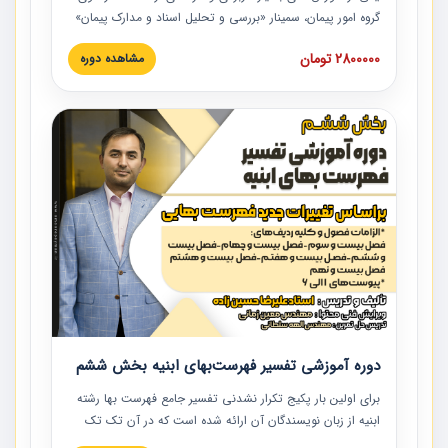
گروه امور پیمان، سمینار «بررسی و تحلیل اسناد و مدارک پیمان»
است که در دانشگاه صنعتی شریف ارائه شد. در این آموزش
2800000 تومان
مشاهده دوره
نکات کلیدی مربوط به اسناد و مدارک پیمان، اولویت بندی اسناد
و مدارک پیمان، بایدها و نبایدهای مربوط به اسناد و مدارک
پیمان به همراه تجربیات عملی در این خصوص ارائه شده است.
دوره آموزشی تفسیر فهرست‌بهای ابنیه بخش ششم
برای اولین بار پکیج تکرار نشدنی تفسیر جامع فهرست بها رشته
ابنیه از زبان نویسندگان آن ارائه شده است که در آن تک تک
ردیف ها و مطالب فهرست بها تفسیر و ارائه شده است. این