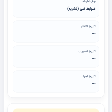
نوع ضابطه
ضوابط فنی (نشریه)
تاریخ انتشار
---
تاریخ تصویب
---
تاریخ اجرا
---