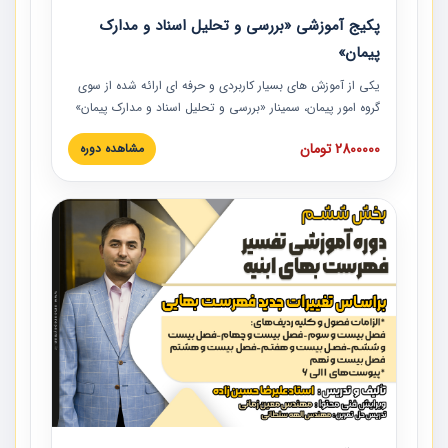
پکیج آموزشی «بررسی و تحلیل اسناد و مدارک
پیمان»
یکی از آموزش‏‏‏‏‏‏ های بسیار کاربردی و حرفه‏ ای ارائه شده از سوی
گروه امور پیمان، سمینار «بررسی و تحلیل اسناد و مدارک پیمان»
است که در دانشگاه صنعتی شریف ارائه شد. در این آموزش
2800000 تومان
مشاهده دوره
نکات کلیدی مربوط به اسناد و مدارک پیمان، اولویت بندی اسناد
و مدارک پیمان، بایدها و نبایدهای مربوط به اسناد و مدارک
پیمان به همراه تجربیات عملی در این خصوص ارائه شده است.