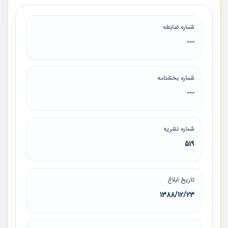
شماره ضابطه
---
شماره بخشنامه
---
شماره نشریه
519
تاریخ ابلاغ
1388/12/23