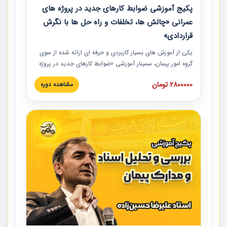
پکیج آموزشی ضوابط کارهای جدید در پروژه های
عمرانی «چالش ها، تخلفات و راه حل ها با نگرش
قراردادی»
یکی از آموزش‏‏‏‏‏‏ های بسیار کاربردی و حرفه‏ ای ارائه شده از سوی
گروه امور پیمان، سمینار آموزشی «ضوابط کارهای جدید در پروژه
های عمرانی» چالش ها، تخلفات و راه حل ها با نگرش قراردادی
2800000 تومان
مشاهده دوره
است که در محل سندیکای شرکت های ساختمانی کشور ارائه شد.
در این آموزش نکات کلیدی مربوط به کارهای جدید در اسناد و
مدارک پیمان به همراه تجربیات عملی ارائه شده است.