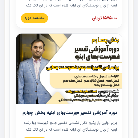
ابنیه از زبان نویسندگان آن ارائه شده است که در آن تک تک
ردیف ها و مطالب فهرست بها تفسیر و ارائه شده است. این
1575000 تومان
مشاهده دوره
دوره به صورت کامل تصویری بوده و به همراه تصاویر عملیات
اجرایی مرتبط با ردیف های فهرست بها ارائه شده است. این
دوره با کلام مهندس علیرضاحسین‌زاده مدیر پروژه مهندسی
مشاور در امر بازنگری فهرست بها رشته ابنیه ارائه شده و به تمام
همکارانی که در حوزه صنعت ساخت در حال فعالیت هستند حتما
توصیه می کنیم از مطالب این دوره استفاده نمایند.
دوره آموزشی تفسیر فهرست‌بهای ابنیه بخش چهارم
برای اولین بار پکیج تکرار نشدنی تفسیر جامع فهرست بها رشته
ابنیه از زبان نویسندگان آن ارائه شده است که در آن تک تک
ردیف ها و مطالب فهرست بها تفسیر و ارائه شده است. این