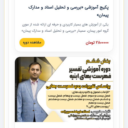
پکیج آموزشی «بررسی و تحلیل اسناد و مدارک
پیمان»
یکی از آموزش‏‏‏‏‏‏ های بسیار کاربردی و حرفه‏ ای ارائه شده از سوی
گروه امور پیمان، سمینار «بررسی و تحلیل اسناد و مدارک پیمان»
است که در دانشگاه صنعتی شریف ارائه شد. در این آموزش
2800000 تومان
مشاهده دوره
نکات کلیدی مربوط به اسناد و مدارک پیمان، اولویت بندی اسناد
و مدارک پیمان، بایدها و نبایدهای مربوط به اسناد و مدارک
پیمان به همراه تجربیات عملی در این خصوص ارائه شده است.