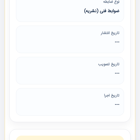
نوع ضابطه
ضوابط فنی (نشریه)
تاریخ انتشار
---
تاریخ تصویب
---
تاریخ اجرا
---