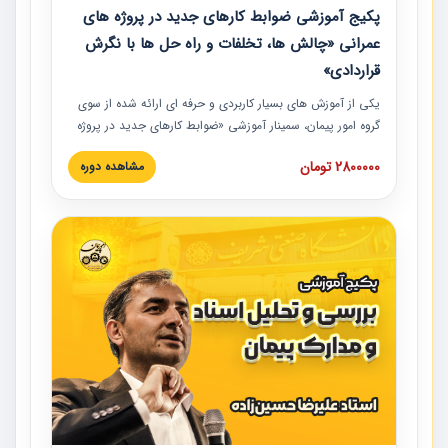
پکیج آموزشی ضوابط کارهای جدید در پروژه های
عمرانی «چالش ها، تخلفات و راه حل ها با نگرش
قراردادی»
یکی از آموزش‏‏‏‏‏‏ های بسیار کاربردی و حرفه‏ ای ارائه شده از سوی
گروه امور پیمان، سمینار آموزشی «ضوابط کارهای جدید در پروژه
های عمرانی» چالش ها، تخلفات و راه حل ها با نگرش قراردادی
2800000 تومان
مشاهده دوره
است که در محل سندیکای شرکت های ساختمانی کشور ارائه شد.
در این آموزش نکات کلیدی مربوط به کارهای جدید در اسناد و
مدارک پیمان به همراه تجربیات عملی ارائه شده است.