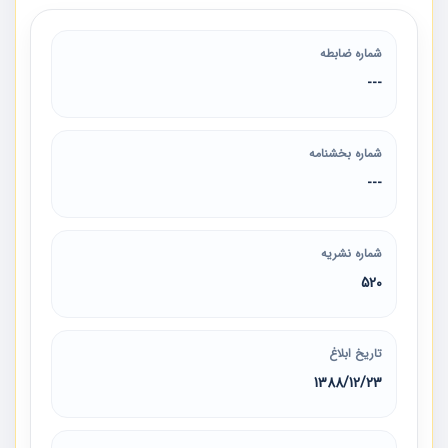
شماره ضابطه
---
شماره بخشنامه
---
شماره نشریه
520
تاریخ ابلاغ
1388/12/23