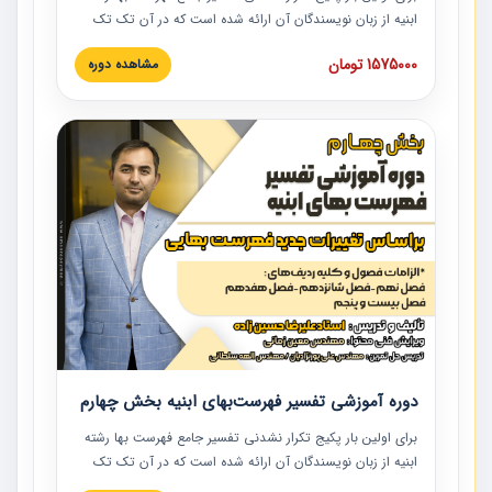
ابنیه از زبان نویسندگان آن ارائه شده است که در آن تک تک
ردیف ها و مطالب فهرست بها تفسیر و ارائه شده است. این
1575000 تومان
مشاهده دوره
دوره به صورت کامل تصویری بوده و به همراه تصاویر عملیات
اجرایی مرتبط با ردیف های فهرست بها ارائه شده است. این
دوره با کلام مهندس علیرضاحسین‌زاده مدیر پروژه مهندسی
مشاور در امر بازنگری فهرست بها رشته ابنیه ارائه شده و به تمام
همکارانی که در حوزه صنعت ساخت در حال فعالیت هستند حتما
توصیه می کنیم از مطالب این دوره استفاده نمایند.
دوره آموزشی تفسیر فهرست‌بهای ابنیه بخش چهارم
برای اولین بار پکیج تکرار نشدنی تفسیر جامع فهرست بها رشته
ابنیه از زبان نویسندگان آن ارائه شده است که در آن تک تک
ردیف ها و مطالب فهرست بها تفسیر و ارائه شده است. این