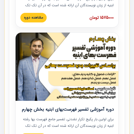
ابنیه از زبان نویسندگان آن ارائه شده است که در آن تک تک
ردیف ها و مطالب فهرست بها تفسیر و ارائه شده است. این
1575000 تومان
مشاهده دوره
دوره به صورت کامل تصویری بوده و به همراه تصاویر عملیات
اجرایی مرتبط با ردیف های فهرست بها ارائه شده است. این
دوره با کلام مهندس علیرضاحسین‌زاده مدیر پروژه مهندسی
مشاور در امر بازنگری فهرست بها رشته ابنیه ارائه شده و به تمام
همکارانی که در حوزه صنعت ساخت در حال فعالیت هستند حتما
توصیه می کنیم از مطالب این دوره استفاده نمایند.
دوره آموزشی تفسیر فهرست‌بهای ابنیه بخش چهارم
برای اولین بار پکیج تکرار نشدنی تفسیر جامع فهرست بها رشته
ابنیه از زبان نویسندگان آن ارائه شده است که در آن تک تک
ردیف ها و مطالب فهرست بها تفسیر و ارائه شده است. این