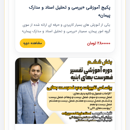
پکیج آموزشی «بررسی و تحلیل اسناد و مدارک
پیمان»
یکی از آموزش‏‏‏‏‏‏ های بسیار کاربردی و حرفه‏ ای ارائه شده از سوی
گروه امور پیمان، سمینار «بررسی و تحلیل اسناد و مدارک پیمان»
است که در دانشگاه صنعتی شریف ارائه شد. در این آموزش
2800000 تومان
مشاهده دوره
نکات کلیدی مربوط به اسناد و مدارک پیمان، اولویت بندی اسناد
و مدارک پیمان، بایدها و نبایدهای مربوط به اسناد و مدارک
پیمان به همراه تجربیات عملی در این خصوص ارائه شده است.