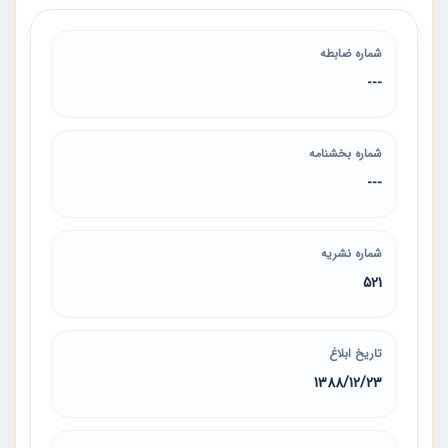
شماره ضابطه
---
شماره بخشنامه
---
شماره نشریه
521
تاریخ ابلاغ
1388/12/23