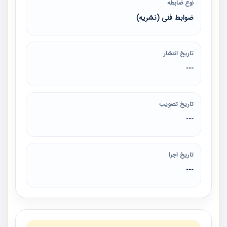
نوع ضابطه
ضوابط فنی (نشریه)
تاریخ انتشار
---
تاریخ تصویب
---
تاریخ اجرا
---