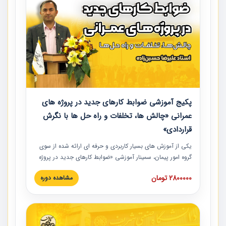
پکیج آموزشی ضوابط کارهای جدید در پروژه های
عمرانی «چالش ها، تخلفات و راه حل ها با نگرش
قراردادی»
یکی از آموزش‏‏‏‏‏‏ های بسیار کاربردی و حرفه‏ ای ارائه شده از سوی
گروه امور پیمان، سمینار آموزشی «ضوابط کارهای جدید در پروژه
های عمرانی» چالش ها، تخلفات و راه حل ها با نگرش قراردادی
2800000 تومان
مشاهده دوره
است که در محل سندیکای شرکت های ساختمانی کشور ارائه شد.
در این آموزش نکات کلیدی مربوط به کارهای جدید در اسناد و
مدارک پیمان به همراه تجربیات عملی ارائه شده است.