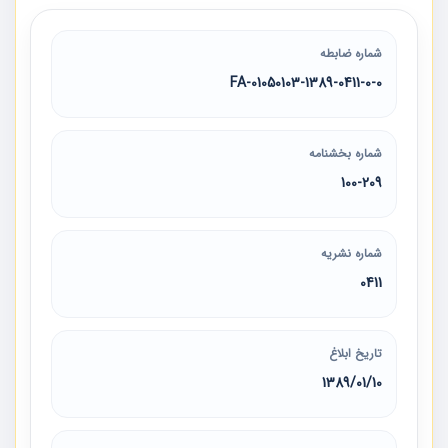
شماره ضابطه
01050103-1389-0411-0-0-FA
شماره بخشنامه
100-209
شماره نشریه
0411
تاریخ ابلاغ
1389/01/10