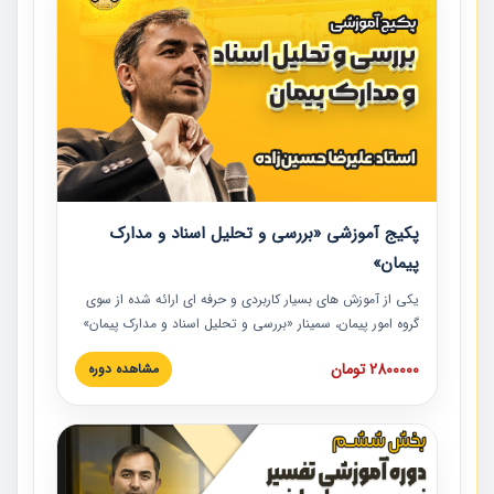
پکیج آموزشی «بررسی و تحلیل اسناد و مدارک
پیمان»
یکی از آموزش‏‏‏‏‏‏ های بسیار کاربردی و حرفه‏ ای ارائه شده از سوی
گروه امور پیمان، سمینار «بررسی و تحلیل اسناد و مدارک پیمان»
است که در دانشگاه صنعتی شریف ارائه شد. در این آموزش
2800000 تومان
مشاهده دوره
نکات کلیدی مربوط به اسناد و مدارک پیمان، اولویت بندی اسناد
و مدارک پیمان، بایدها و نبایدهای مربوط به اسناد و مدارک
پیمان به همراه تجربیات عملی در این خصوص ارائه شده است.