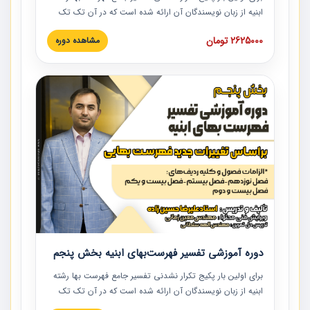
ابنیه از زبان نویسندگان آن ارائه شده است که در آن تک تک
ردیف ها و مطالب فهرست بها تفسیر و ارائه شده است. این
2625000 تومان
مشاهده دوره
دوره به صورت کامل تصویری بوده و به همراه تصاویر عملیات
اجرایی مرتبط با ردیف های فهرست بها ارائه شده است. این
دوره با کلام مهندس علیرضاحسین‌زاده مدیر پروژه مهندسی
مشاور در امر بازنگری فهرست بها رشته ابنیه ارائه شده و به تمام
همکارانی که در حوزه صنعت ساخت در حال فعالیت هستند حتما
توصیه می کنیم از مطالب این دوره استفاده نمایند.
دوره آموزشی تفسیر فهرست‌بهای ابنیه بخش پنجم
برای اولین بار پکیج تکرار نشدنی تفسیر جامع فهرست بها رشته
ابنیه از زبان نویسندگان آن ارائه شده است که در آن تک تک
ردیف ها و مطالب فهرست بها تفسیر و ارائه شده است. این