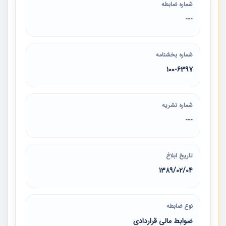
شماره ضابطه
---
شماره بخشنامه
100-6397
شماره نشریه
---
تاریخ ابلاغ
1389/02/04
نوع ضابطه
ضوابط مالی قراردادی