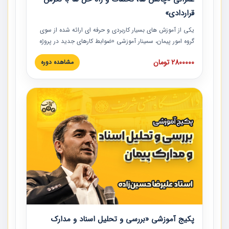
قراردادی»
یکی از آموزش‏‏‏‏‏‏ های بسیار کاربردی و حرفه‏ ای ارائه شده از سوی
گروه امور پیمان، سمینار آموزشی «ضوابط کارهای جدید در پروژه
های عمرانی» چالش ها، تخلفات و راه حل ها با نگرش قراردادی
2800000 تومان
مشاهده دوره
است که در محل سندیکای شرکت های ساختمانی کشور ارائه شد.
در این آموزش نکات کلیدی مربوط به کارهای جدید در اسناد و
مدارک پیمان به همراه تجربیات عملی ارائه شده است.
پکیج آموزشی «بررسی و تحلیل اسناد و مدارک