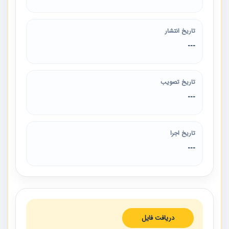
تاریخ انتشار
---
تاریخ تصویب
---
تاریخ اجرا
---
دریافت فایل