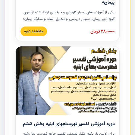
پیمان»
یکی از آموزش‏‏‏‏‏‏ های بسیار کاربردی و حرفه‏ ای ارائه شده از سوی
گروه امور پیمان، سمینار «بررسی و تحلیل اسناد و مدارک پیمان»
است که در دانشگاه صنعتی شریف ارائه شد. در این آموزش
2800000 تومان
مشاهده دوره
نکات کلیدی مربوط به اسناد و مدارک پیمان، اولویت بندی اسناد
و مدارک پیمان، بایدها و نبایدهای مربوط به اسناد و مدارک
پیمان به همراه تجربیات عملی در این خصوص ارائه شده است.
دوره آموزشی تفسیر فهرست‌بهای ابنیه بخش ششم
برای اولین بار پکیج تکرار نشدنی تفسیر جامع فهرست بها رشته